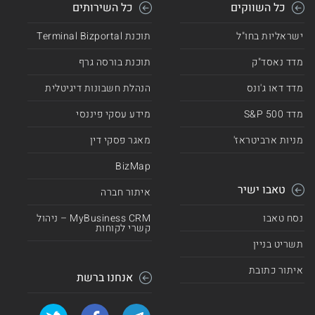
כל השווקים
כל השירותים
ישראליות בחו"ל
תוכנת Terminal Bizportal
מדד נאסד"ק
תוכנת בורסה גרף
מדד דאו ג'ונס
הנהלת חשבונות דיגיטלית
מדד 500 S&P
מידע עסקי פיננסי
מניות ארביטראז'
מאגר פסקי דין
BizMap
טאבו ישיר
איתור חברה
נסח טאבו
MyBusiness CRM – ניהול
קשרי לקוחות
תשריט בניין
איתור כתובת
אנחנו ברשת