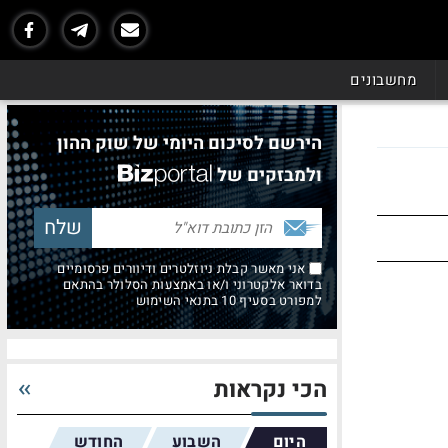
מחשבונים
הירשם לסיכום היומי של שוק ההון
ולמבזקים של
אני מאשר קבלת ניוזלטרים ודיוורים פרסומיים
בדואר אלקטרוני ו/או באמצעות הסלולר בהתאם
למפורט בסעיף 10 בתנאי השימוש
הכי נקראות
היום
השבוע
החודש