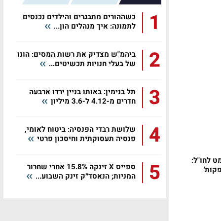
1
כשההורים מתבגרים והילדים נכנסים
לתמונה: איך מנהלים הון...
2
ביהמ"ש מצדיק את רשות המסים: הונו
של בעלי חנויות תכשיטים...
3
תל בנימין: באותו בניין ירדו ארבעה
חדרים מ-4.12 ל-3.6 מיליון
4
שלושת רבדי הפנסיה: ביטוח לאומי,
פנסיה תעסוקתית וחיסכון פרטי
ר פורמט לחו"ל:
5
ספייס X זינקה 15.8% אחרי שחרור
פקות'
המניות; הנאסד״ק זינק השבוע...