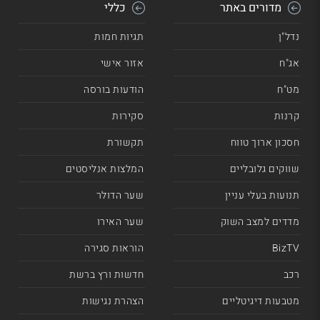
מדורים באתר
כללי
נדל"ן
תגיות חמות
אג"ח
אזור אישי
מט"ח
הודעות בורסה
קרנות
סקירות
חסכון ארוך טווח
תקשורת
שווקים גלובליים
המלצות אנליסטים
תנועות בעלי עניין
שער הדולר
מדדים למצב השוק
שער האירו
BizTV
הוראות סגירה
רכב
חדשות ורץ ברשת
מטבעות דיגיטליים
הצהרת נגישות