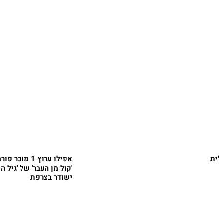
ית
אפילו ערוץ 1 מוכ
'קול מן העבר' של 'גיל ה
ישודר בצרפת