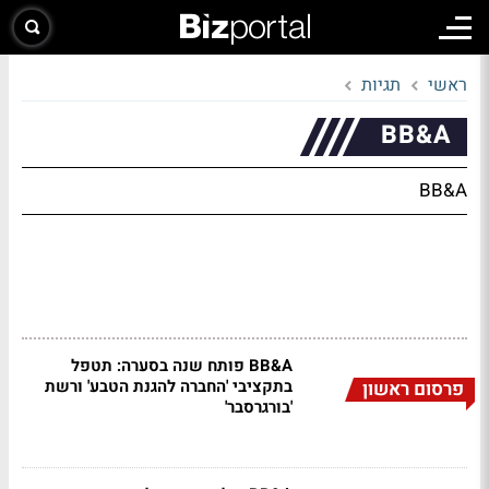
ראשי
תגיות
BB&A
BB&A
BB&A פותח שנה בסערה: תטפל
בתקציבי 'החברה להגנת הטבע' ורשת
פרסום ראשון
'בורגרסבר'