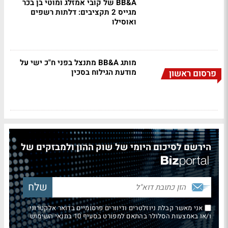
BB&A של קובי אמזלג ומוטי בן בכר
מגייס 2 תקציבים: דלתות רשפים
ואוסילו
מותג BB&A מתנצל בפני ח"כ ישי על
מודעת הגילוח בסכין
פרסום ראשון
הירשם לסיכום היומי של שוק ההון ולמבזקים של
אני מאשר קבלת ניוזלטרים ודיוורים פרסומיים בדואר אלקטרוני
ו/או באמצעות הסלולר בהתאם למפורט בסעיף 10 בתנאי השימוש