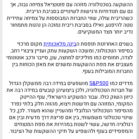
ההשקעה בטכנולוגיה מזוהה עם פוטנציאל צמיחה גבוה, אך
גם עם תנודתיות ורגישות לשינויים בסביבת הריבית.
כשהריבית עולה, שווי החברות המבוססות על צמיחה עתידית
נוטה להיפגע, ואילו בסביבת ריבית נמוכה הן נהנות מתמחור
נדיב יותר מצד המשקיעים.
בשנים האחרונות תופסת ה
בינה מלאכותית
מקום מרכזי
בסיפור הטכנולוגי, ומשכה השקעות עתק ועניין ציבורי רחב.
לצדה, תחומים כמו מוליכים למחצה, ענן, סייבר ורכב אוטונומי
מעצבים את מפת ההשקעות ומשנים את מאזן הכוחות בין
החברות המובילות בענף.
מדדים כמו
S&P500
מושפעים במידה רבה ממשקלן הגדול
של חברות הטכנולוגיה, ולכן ביצועיהן קובעים במידה רבה את
כיוון השוק כולו. עבור המשקיע הישראלי, ענף ההייטק
המקומי, המזוהה עם חדשנות ויצוא, מהווה חלק בלתי נפרד
מהסיפור הטכנולוגי הגלובלי ומהעניין שהוא מעורר. לכן, כל
שינוי טכנולוגי משמעותי, בין אם פריצת דרך מדעית ובין אם
רגולציה חדשה, עשוי לשנות במהירות את מפת המנצחים
והמפסידים בענף ולהשפיע על תיקי ההשקעות של הציבור.