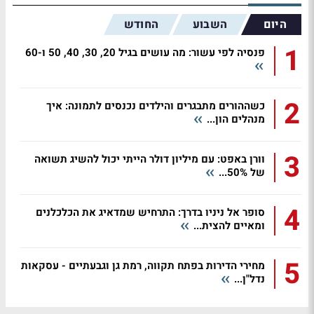
היום
השבוע
החודש
1
פנסיה לפי עשור: מה עושים בגיל 20, 30, 40, 50 ו-60
2
כשההורים מתבגרים והילדים נכנסים לתמונה: איך
מנהלים הון...
3
וורן באפט: עם מיליון דולר הייתי יכול להשיג תשואה
של 50%...
4
סופר אל ניניו בדרך: התרחיש שמדאיג את הכלכלנים
ומאיים להצית...
5
מחירי הדירות בפתח תקווה, רמת גן וגבעתיים - עסקאות
נדל"ן...