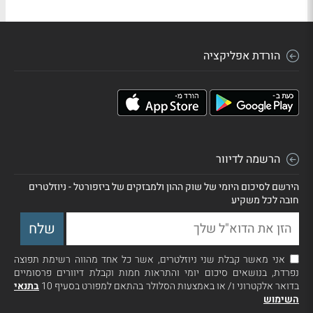
הורדת אפליקציה
הרשמה לדיוור
הירשם לסיכום היומי של שוק ההון ולמבזקים של ביזפורטל - ניוזלטרים
חובה לכל משקיע
אני מאשר קבלת שני ניוזלטרים, אשר כל אחד מהווה רשימת תפוצה
נפרדת, בנושאים סיכום יומי והתראות חמות וקבלת דיוורים פרסומיים
בדואר אלקטרוני ו/ או באמצעות הסלולר בהתאם למפורט בסעיף 10
בתנאי
השימוש