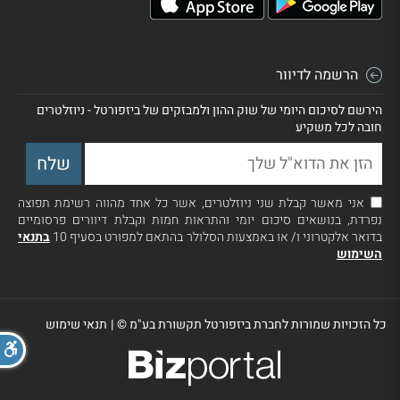
הרשמה לדיוור
הירשם לסיכום היומי של שוק ההון ולמבזקים של ביזפורטל - ניוזלטרים
חובה לכל משקיע
אני מאשר קבלת שני ניוזלטרים, אשר כל אחד מהווה רשימת תפוצה
נפרדת, בנושאים סיכום יומי והתראות חמות וקבלת דיוורים פרסומיים
בדואר אלקטרוני ו/ או באמצעות הסלולר בהתאם למפורט בסעיף 10
בתנאי
השימוש
כל הזכויות שמורות לחברת ביזפורטל תקשורת בע"מ ©
|
תנאי שימוש