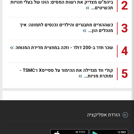
2
ביהמ"ש מצדיק את רשות המסים: הונו של בעלי חנויות
תכשיטים...
3
כשההורים מתבגרים והילדים נכנסים לתמונה: איך
מנהלים הון...
4
שכר חדר ב-200 דולר - וזכה במחצית מדירת המנוחה
5
קת׳י ווד מגדילה את ההימור על ספייסX ו־TSMC -
ומוכרת מניות...
הורדת אפליקציה