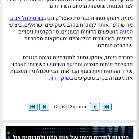
לצד הכנסות שוטפות מתחום השירותים.
מניית אופקו נסחרת בבורסת נאסד"ק וגם ב
בורסת תל אביב
,
מה שהופך אותה למוכרת בקרב משקיעים ישראלים. ביצועי
ה
מניה
מושפעים מדוחות רבעוניים, מהתקדמות ניסויים
קליניים, מאישורים רגולטוריים ומעסקאות מסחריות
שהחברה חותמת.
כחברת ביומד, אופקו נתונה לתנודתיות גבוהה הנגזרת
מהצלחת פיתוח מוצריה ומהיקף השימוש בשירותי האבחון
שלה. ההתפתחויות בענף הבריאות והביוטכנולוגיה מעצבות
את מעמדה בקרב משקיעים ב
שוק ההון
.
מציג דף 12 מתוך 12
הירשם לסיכום היומי של שוק ההון ולמבזקים של