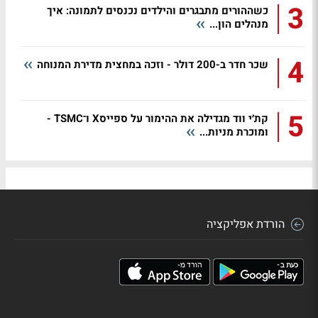
3
כשההורים מתבגרים והילדים נכנסים לתמונה: איך
מנהלים הון...
4
שכר חדר ב-200 דולר - וזכה במחצית מדירת המנוחה
5
קת׳י ווד מגדילה את ההימור על ספייסX ו־TSMC -
ומוכרת מניות...
הורדת אפליקציה