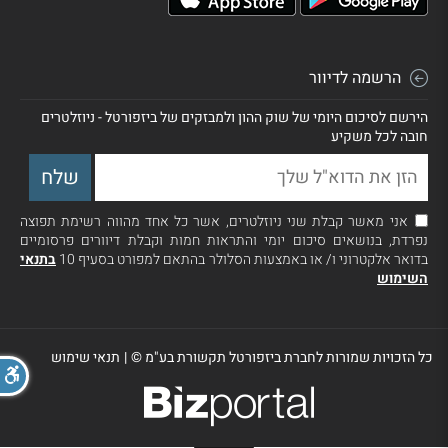
הרשמה לדיוור
הירשם לסיכום היומי של שוק ההון ולמבזקים של ביזפורטל - ניוזלטרים
חובה לכל משקיע
אני מאשר קבלת שני ניוזלטרים, אשר כל אחד מהווה רשימת תפוצה
נפרדת, בנושאים סיכום יומי והתראות חמות וקבלת דיוורים פרסומיים
בדואר אלקטרוני ו/ או באמצעות הסלולר בהתאם למפורט בסעיף 10
בתנאי
השימוש
כל הזכויות שמורות לחברת ביזפורטל תקשורת בע"מ ©
|
תנאי שימוש