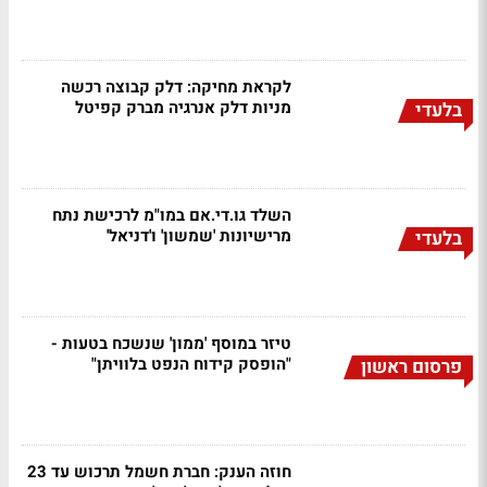
לקראת מחיקה: דלק קבוצה רכשה
מניות דלק אנרגיה מברק קפיטל
בלעדי
השלד גו.די.אם במו"מ לרכישת נתח
מרישיונות 'שמשון' ו'דניאל'
בלעדי
טיזר במוסף 'ממון' שנשכח בטעות -
"הופסק קידוח הנפט בלוויתן"
פרסום ראשון
חוזה הענק: חברת חשמל תרכוש עד 23