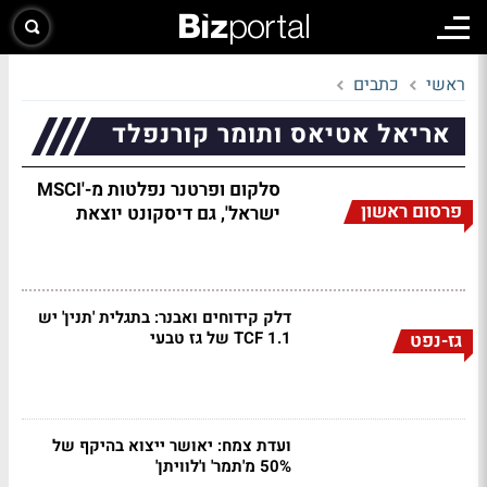
ראשי
כתבים
אריאל אטיאס ותומר קורנפלד
סלקום ופרטנר נפלטות מ-'MSCI
פרסום ראשון
ישראל', גם דיסקונט יוצאת
דלק קידוחים ואבנר: בתגלית 'תנין' יש
1.1 TCF של גז טבעי
גז-נפט
ועדת צמח: יאושר ייצוא בהיקף של
50% מ'תמר' ו'לוויתן'