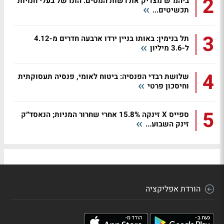
2
ביהמ"ש מצדיק את רשות המסים: הונו של בעלי חנויות
תכשיטים...
3
תל בנימין: באותו בניין ירדו ארבעה חדרים מ-4.12
ל-3.6 מיליון
4
שלושת רבדי הפנסיה: ביטוח לאומי, פנסיה תעסוקתית
וחיסכון פרטי
5
ספייס X זינקה 15.8% אחרי שחרור המניות; הנאסד״ק
זינק השבוע...
הורדת אפליקציה