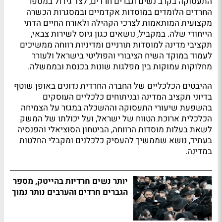
התעסוקה בקרב נשים וגברים חרדים, לצד גידול במספר
החרדים הלומדים במוסדות אקדמיים ובמסגרות הכשרה
מקצועית המותאמות לצרכי הקהילה ולאורח החיים הדתי
הייחודי שלה. במקביל, נושאים כגון גיוס לשירות צבאי,
תקציבי מדינה למוסדות תורניים ומדיניות רווחה ממשיכים
לעמוד במוקד השיח הציבורי והפוליטי בישראל ולעורר
מחלוקות עמוקות בין מפלגות שונות בכנסת ובממשלה.
ההיבטים הכלכליים של החברה החרדית נדונים באופן שוטף
בדיוני תקציב המדינה ובניתוחים כלכליים העוסקים
בהשפעת שיעורי התעסוקה וההשכלה במגזר על הצמיחה
הכלכלית ארוכת הטווח של ישראל, ועל יכולתו של המשק
לשאת בעלות מוסדות הרווחה, הביטחון הסוציאלי והפנסיה
בעתיד, נושא שממשיך להעסיק כלכלנים ומקבלי החלטות
במדינה.
יותר נשים חרדיות בהייטק, מספר
הגברים חרדים והערבים נותר נמוך