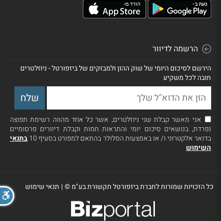
הרשמה לדיוור
הירשם לסיכום היומי של שוק ההון ולמבזקים של ביזפורטל - ניוזלטרים
חובה לכל משקיע
אני מאשר קבלת שני ניוזלטרים, אשר כל אחד מהווה רשימת תפוצה
נפרדת, בנושאים סיכום יומי והתראות חמות וקבלת דיוורים פרסומיים
בדואר אלקטרוני ו/ או באמצעות הסלולר בהתאם למפורט בסעיף 10
בתנאי
השימוש
כל הזכויות שמורות לחברת ביזפורטל תקשורת בע"מ ©
|
תנאי שימוש