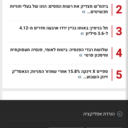
2
ביהמ"ש מצדיק את רשות המסים: הונו של בעלי חנויות
תכשיטים...
3
תל בנימין: באותו בניין ירדו ארבעה חדרים מ-4.12
ל-3.6 מיליון
4
שלושת רבדי הפנסיה: ביטוח לאומי, פנסיה תעסוקתית
וחיסכון פרטי
5
ספייס X זינקה 15.8% אחרי שחרור המניות; הנאסד״ק
זינק השבוע...
הורדת אפליקציה