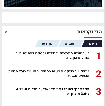
הכי נקראות
היום
השבוע
החודש
1
כשההורים מתבגרים והילדים נכנסים לתמונה: איך
מנהלים הון...
2
ביהמ"ש מצדיק את רשות המסים: הונו של בעלי חנויות
תכשיטים...
3
תל בנימין: באותו בניין ירדו ארבעה חדרים מ-4.12
ל-3.6 מיליון