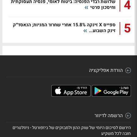
4
שלושת רבדי הפנסיה: ביטוח לאומי, פנסיה תעסוקתית
וחיסכון פרטי
5
ספייס X זינקה 15.8% אחרי שחרור המניות; הנאסד״ק
זינק השבוע...
הורדת אפליקציה
הרשמה לדיוור
הירשם לסיכום היומי של שוק ההון ולמבזקים של ביזפורטל - ניוזלטרים
חובה לכל משקיע