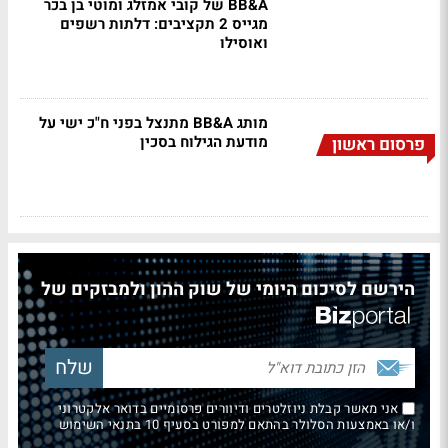
BB&A של קובי אמזלג ומוטי בן בכר
מגייס 2 תקציבים: דלתות רשפים
ואוסילו
מותג BB&A מתנצל בפני ח"כ ישי על
מודעת הגילוח בסכין
פרסום ראשון
הירשם לסיכום היומי של שוק ההון ולמבזקים של
אני מאשר קבלת ניוזלטרים ודיוורים פרסומיים בדואר אלקטרוני
ו/או באמצעות הסלולר בהתאם למפורט בסעיף 10 בתנאי השימוש