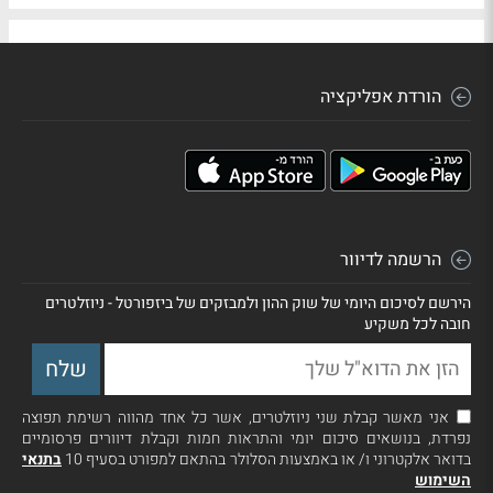
הורדת אפליקציה
הרשמה לדיוור
הירשם לסיכום היומי של שוק ההון ולמבזקים של ביזפורטל - ניוזלטרים
חובה לכל משקיע
אני מאשר קבלת שני ניוזלטרים, אשר כל אחד מהווה רשימת תפוצה
נפרדת, בנושאים סיכום יומי והתראות חמות וקבלת דיוורים פרסומיים
בדואר אלקטרוני ו/ או באמצעות הסלולר בהתאם למפורט בסעיף 10
בתנאי
השימוש