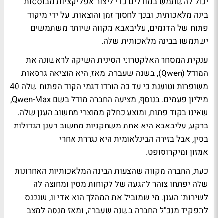
יכול להשתמש במודלים כדי ליצור אפליקציות מבוססות
בינה מלאכותית, ובכך לחסוך זמן והוצאות. על ידי מיקוד
פתוח של הדגמים, עליבאבא מקווה שיותר משתמשים
ישתמשו בבינה מלאכותית שלה.
ענקית המסחר האלקטרוני הסינית השיקה לראשונה את
המודל (Qwen), בשנה שעברה. מאז, היא הוציאה גרסאות
משופרות וטוענת כי עד כה הורדו דגמי הקוד הפתוח שלה 40
מיליון פעמים. בנוסף, מציעה החברה מודל בשם Qwen-Max,
שאינו בקוד פתוח, ומוצע כחלק ממוצרי מחשוב הענן שלה.
ברקע, עליבאבא היא אחת משחקניות מחשוב הענן הגדולות
בסין, אבל בזירה הבינלאומית היא נגררת אחרי
אמזון ומיקרוסופט.
כעת, החברה מקווה שהצעות הבינה המלאכותיות האחרונות
שלה יפתחו צוהר להגעה של לקוחות מסין ומחוצה לה
לשירותי הענן. מי שמוביל את המהלך הוא אדי וו, שנכנס
לתפקיד מנכ"ל החברה בשנה שעברה, ומאז מנסה למצב