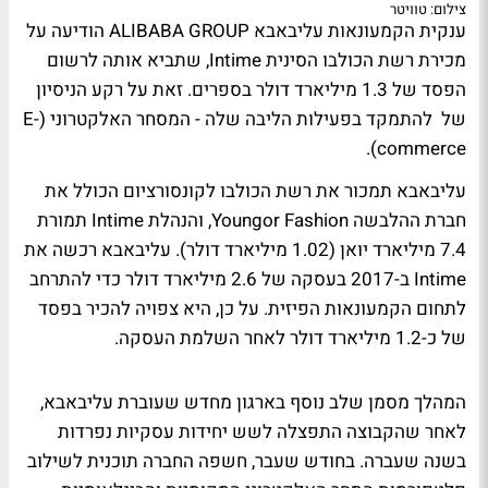
צילום: טוויטר
ענקית הקמעונאות עליבאבא ALIBABA GROUP הודיעה על
מכירת רשת הכולבו הסינית Intime, שתביא אותה לרשום
הפסד של 1.3 מיליארד דולר בספרים. זאת על רקע הניסיון
של להתמקד בפעילות הליבה שלה - המסחר האלקטרוני (E-
commerce).
עליבאבא תמכור את רשת הכולבו לקונסורציום הכולל את
חברת ההלבשה Youngor Fashion, והנהלת Intime תמורת
7.4 מיליארד יואן (1.02 מיליארד דולר). עליבאבא רכשה את
Intime ב-2017 בעסקה של 2.6 מיליארד דולר כדי להתרחב
לתחום הקמעונאות הפיזית. על כן, היא צפויה להכיר בפסד
של כ-1.2 מיליארד דולר לאחר השלמת העסקה.
המהלך מסמן שלב נוסף בארגון מחדש שעוברת עליבאבא,
לאחר שהקבוצה התפצלה לשש יחידות עסקיות נפרדות
בשנה שעברה. בחודש שעבר, חשפה החברה תוכנית לשילוב