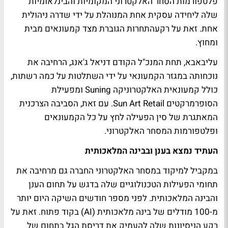
פלטפורמות הסחר האלקטרוני המקומיות והבינלאומיות
שלה ליחידה עסקית אחת המנוהלת על ידי שדרה ניהולית
אחת. זאת על רקעהתחרות הגוברת מצד קמעונאים מבית
ומחוץ.
עליבאבא, תחת המנכ"ל הקודם דניאל ג'אנג, הרחיבה את
נוכחותה במגזר הקמעונאי על ידי השתלטות על כמה רשתות,
כולל קמעונאית האלקטרוניקה Suning ומפעילת
הסופרמרקטים Sun Art Retail. עם זאת, הסביבה הצרכנית
המאתגרת של סין הפעילה לחץ על כל הקמעונאים
ופלטפורמות המסחר האלקטרוני.
העתיד נמצא בענן ובבינה המלאכותית
במקביל למיקוד במסחר האלקטרוני החברה גם מרחיבה את
תחומי הפעילות הטכנולוגיים שלה בדגש על תחום הענן
והבינה המלאכותית. לפני מספר חודשים השיקה היום יותר
מ-100 מודלים של בינה מלאכותית (AI) בקוד פתוח. זאת על
רקע הניסיונות שלה להעמיק את דריסת הגל בתחום של