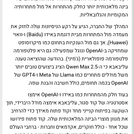
בינה מלאכותית יותר כחלק מהתחרות אל מול מתחרותיה
המקומיות והגלובאליות.
המהלך של החברה, הגיע על רקע הניסיונות שלה לחזק את
מעמדה מול המתחרות מבית דוגמת באידו (Baidu) ו-וואוי
(Huawei), אך גם מול הענקיות בתחום כמו מיקרוסופט
שמחזיקה ב-OpenAI וגוגל שמפעילה גם היא פלטפורמה
פלטפורמה פופולארית (ג'מיני). בהודעה שהוציאה טענה
עליבאבא כי ה-Qwen Max 2.5 הציג ביצועים טובים יותר
משל מודלים מתחרים כמו Llama של Meta ו-GPT4 של
OpenAI בכמה תחומים, כולל חשיבה והבנת שפה.
בעוד חלק מהמתחרות כמו באידו ו-OpenAI אימצו
אסטרטגיה של קוד סגור, עליבאבא אימצה מודל היברידי, תוך
השקעה בפיתוח קנייני מחד וקוד פתוח מאידך כדי להרחיב
את מגוון מוצרי הבינה המלאכותית שלה. קוד פתוח פירושו
שכל אחד - כולל חוקרים, אקדמאים וחברות - ברחבי העולם