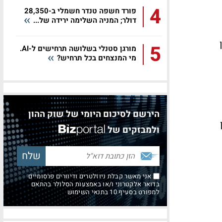
4
פורד חשפה טנדר חשמלי ב-28,350
דולר; המניה השלימה ירידה של...
5
מורגן סטנלי בשלושה תרחישים ל-AI.
מי המנצחים בכל תרחיש?
הירשם לסיכום היומי של שוק ההון
ולמבזקים של
אני מאשר קבלת ניוזלטרים ודיוורים פרסומיים
בדואר אלקטרוני ו/או באמצעות הסלולר בהתאם
למפורט בסעיף 10 בתנאי השימוש