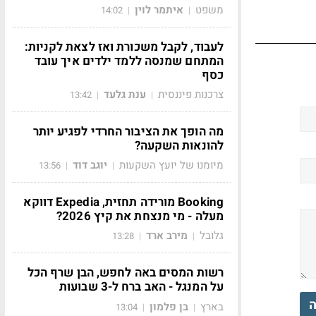
משפט
איתמר לוין
14:02
|
|
לעבוד, לקבל משכורת ואז לצאת לקניות:
המתחם שמנסה ללמד ילדים איך עובד
כסף
צרכנות פיננסית
ענת גלעד
13:42
|
|
מה הופך את הציבור החרדי לפגיע יותר
להונאות השקעה?
מיומנו של יועץ השקעות
יוגב דוד
13:56
|
|
Booking מורידה תחזית, Expedia דווקא
מעלה - מי מנצחת את קיץ 2026?
גלובל
מירב ארד
13:28
|
|
רשות המסים באה לחפש, הבן שרף הכל
על המנגל - האב ברח ל-3 שבועות
ה
בארץ
בן פלמון
13:04
|
|