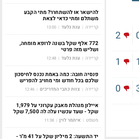
להישאר או להשתחרר? מתי הקבע
משתלם ומתי כדאי לצאת
קריירה
ענת גלעד
13:00
|
|
2
772 אלף שקל בשנה לרופא מומחה,
ושליש מזה פרטי
קריירה
ענת גלעד
12:48
|
|
1
פנסיה חובה: כמה באמת נכנס לחיסכון
שלכם בכל חודש ומי מחויב להפריש
0
קריירה
צוות כתבי המדריכים
12:46
|
|
איילון מנהלת מאבק עקרוני על 1,979
שקל - שעד עכשיו עלה לה 7,500 שקל
משפט
איתמר לוין
11:38
|
|
יד התשעה: 2 מיליון שקל על 41 מ"ר -