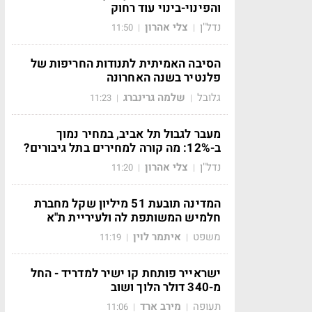
והפינוי-בינוי עוד רחוק
נדל"ן
צלי אהרון
11:50
|
|
הסיבה האמיתית לתנודות החריפות של
פלנטיר בשנה האחרונה
גלובל
שלמה גרינברג
11:23
|
|
מעבר לגבול תל אביב, במחיר נמוך
ב-12%: מה קורה למחירים בתל גיבורים?
נדל"ן
צלי אהרון
11:20
|
|
המדינה תובעת 51 מיליון שקל מחברת
חלמיש המשותפת לה ולעיריית ת"א
משפט
איתמר לוין
11:19
|
|
ישראייר פותחת קו ישיר למדריד - החל
מ-340 דולר הלוך ושוב
תעופה
מירב ארד
11:06
|
|