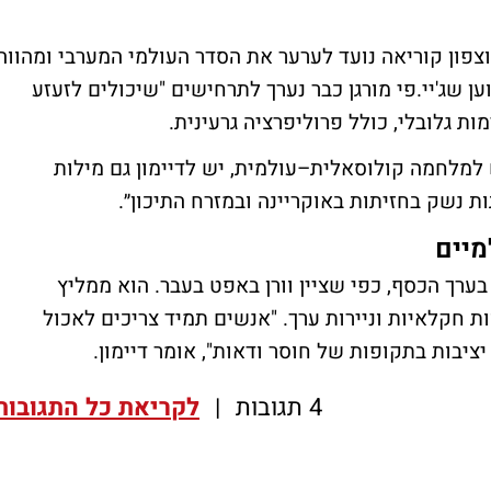
ן וצפון קוריאה נועד לערער את הסדר העולמי המערבי ומהווה
ן שג'יי.פי מורגן כבר נערך לתרחישים "שיכולים לזעזע
 גלובלי, כולל פרוליפרציה גרעינית.
מלחמה קולוסאלית–עולמית, יש לדיימון גם מילות
תות נשק בחזיתות באוקריינה ובמזרח התיכון״.
מיים
בערך הכסף, כפי שציין וורן באפט בעבר. הוא ממליץ
ת חקלאיות וניירות ערך. "אנשים תמיד צריכים לאכול
יציבות בתקופות של חוסר ודאות", אומר דיימון.
4 תגובות
|
לקריאת כל התגובות