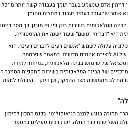
מי דיימון אדם שנשמע בעבר תומך בעבודה קשה יותר מהכל,
וא אומר שהעובד בעתיד יעבוד כמחצית מהזמן.
ינה המלאכותית בשירות בנק ג׳יי.פי מורגן, כך מסר דיימון
תית היא ״דבר חי ונושם״ שעוד ישנה את ההיסטוריה.
נולוגיה עלולה לשמש "אנשים רעים לדברים רעים". הוא
מציין את החשש הגובר מלוחמת סייבר וניצול של AI ליצירת איומים חדשים. במאמר שפרסמה
וטנציאל של שימוש בבינה מלאכותית, במיוחד למידת
המרכזיים של הבינה המלאכותית בשירות מתקפות הסייבר הן
ומת לב מתמשכת מצד ההאקר, וכן דיוק – היכולת לזהות
ה"
הרה חמורה בנוגע למצב הגיאופוליטי. בכנס המכון למימון
העולם השלישית כבר החלה. יש קרבות פעילים במספר