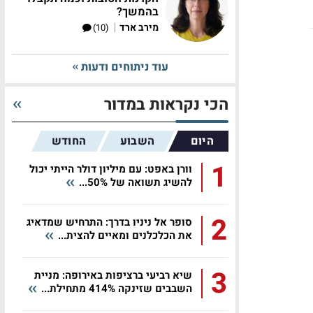
בהמשך?
|
מירב ארד
(10)
עוד ניתוחים ודעות
הכי נקראות במדור
היום
השבוע
החודש
1
וורן באפט: עם מיליון דולר הייתי יכול
להשיג תשואה של 50%...
2
סופר אל ניניו בדרך: התרחיש שמדאיג
את הכלכלנים ומאיים להצית...
3
שיא רביעי ברציפות באירופה: מניית
השבבים שזינקה 414% מתחילת...