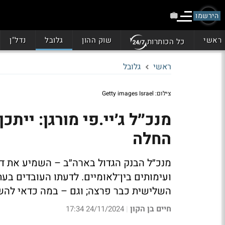
הירשמו
ראשי
שוק ההון
גלובל
נדל"ן
כל הכותרות
ראשי
גלובל
צילום: Getty images Israel
מנכ״ל ג׳יי.פי מורגן: יי
החלה
מנכ״ל הבנק הגדול בארה״ב – השמיע את דעת
ועימותים בין־לאומיים. לדעתו העובדים בע
השלישית כבר פרצה; וגם – במה כדאי להש
חיים בן הקון
24/11/2024 17:34
|