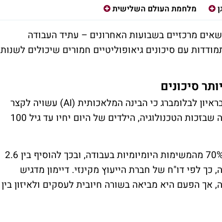
ן
מלחמת העולם השלישית
ני נושאים מרכזיים בשבועות האחרונים – עתיד העבודה
ודדות עם סיכונים גיאופוליטיים חמורים שיכולים לשנות
ותר סיכונים
דיימון, המנהל את הבנק הגדול בארה"ב, אמר בראיון לבלומברג כי הבינה המלאכותית (AI) עשויה לקצר
את שבוע העבודה ל-3.5 ימים בלבד. הוא צופה שבזכות הטכנולוגיה, הילדים של היום יחיו עד גיל 100
AI וטכנולוגיות מתקדמות יכולות לבצע 60%-70% מהמשימות היומיומיות בעבודה, ובכך להוסיף בין 2.6
נה, כך לפי דו"ח של חברת הייעוץ מקינזי. דיימון מדגיש
, אך הפעם היא מביאה בשורה חיובית לעסקים ולאיזון בין