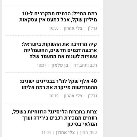
רמת החייל: הבתים מתקרבים ל-10
מיליון שקל, אבל כמעט אין עסקאות
נדל"ן
צלי אהרון
10:50
|
|
קיה מרחיבה את ההשקות בישראל:
ארבעה דגמים חדשים, החשמליות
עשויות לשנות את המעמד שלה
רכב ותחבורה
בן פלמון
10:37
|
|
40 אלף שקל למ״ר בבניינים ישנים:
ההתחדשות מייקרת את רמת אליהו
נדל"ן
צלי אהרון
10:19
|
|
צרות בחברות הליסינג? הרווחיות בשפל,
רווחים ממכירת רכבים בירידה וערך
המלאי בסיכון
שוק ההון
צלי אהרון
11:04
|
|