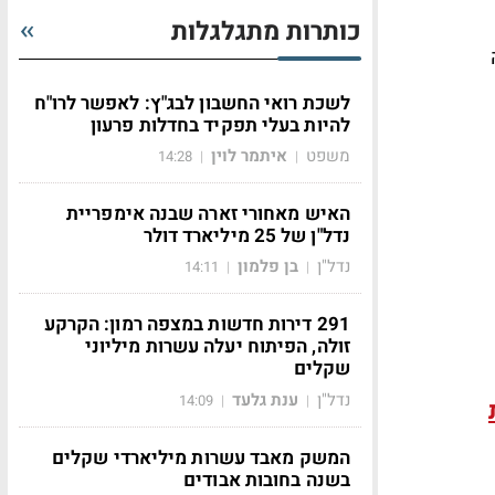
כותרות מתגלגלות
לשכת רואי החשבון לבג"ץ: לאפשר לרו"ח
להיות בעלי תפקיד בחדלות פרעון
משפט
איתמר לוין
14:28
|
|
האיש מאחורי זארה שבנה אימפריית
נדל"ן של 25 מיליארד דולר
נדל"ן
בן פלמון
14:11
|
|
291 דירות חדשות במצפה רמון: הקרקע
זולה, הפיתוח יעלה עשרות מיליוני
שקלים
נדל"ן
ענת גלעד
14:09
|
|
המשק מאבד עשרות מיליארדי שקלים
בשנה בחובות אבודים