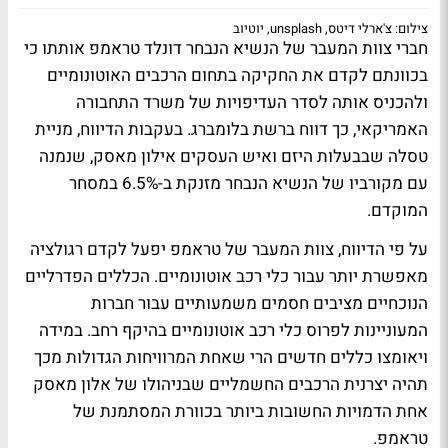
צילום: צ'ארלי דיטס, unsplash, יוטיוב
חברי צוות המעבר של הנשיא הנבחר דונלד טראמפ אותתו כי
בכוונתם לקדם את החקיקה בתחום הרכבים האוטונומיים
ולהכניס אותה לסדר העדיפויות של משרד התחבורה
האמריקאי, כך דווח ברשת בלומברג. בעקבות הדיווח, מניית
טסלה שבבעלות היזם ואיש העסקים אילון מאסק, שנמנה
עם מקורביו של הנשיא הנבחר מזנקת ב-6.5% במסחר
המוקדם.
על פי הדיווח, צוות המעבר של טראמפ יפעל לקדם רגולציה
מאפשרת יותר עבור כלי רכב אוטונומיים. הכללים הפדרליים
הנוכחיים מציבים חסמים משמעותיים עבור חברות
המעוניינות לפרוס כלי רכב אוטונומיים בהיקף רחב. במידה
ויאומצו כללים חדשים הרי שאחת המרוויחות הגדולות מכך
תהיה יצרנית הרכבים החשמליים שבניהולו של אלון מאסק
אחת הדמויות החשובות ביותר בכוורת המסתמנת של
טראמפ.