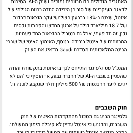
האתגרים הגדולים הם מרווחים נמוכים ושוק ה-AI. הסיבות
לדאגה העיקריות של סור הן הירידה החדה ברווח הגולמי של
אינטל, שצנח ב-18% ברבעון השלישי עקב הוצאות כבדות
של 18.7 מיליארד דולר על ארגון מחדש והפחתות נכסים.
נכון, זה חד פעמי, אבל גם בנטרול ההוצאות החד פעמיות
המרווחים של אינטל בירידה. בנוסף, האימוץ האיטי של שבבי
הבינה המלאכותית מסדרת Gaudi מדאיג את השוק.
המנכ"ל פט גלסינגר התייחס לכך בראיונות בתקשורת והודה
שהעניין בשבבי ה-AI של החברה גבוה, אך הוסיף כי "הם לא
יגיעו ליעד ההכנסות של 500 מיליון דולר שנקבע לשנה זו."
חוק השבבים
גלסינגר הביע גם תסכול מהתקדמות האיטית של חוק
השבבים, והדגיש כי אינטל עדיין לא קיבלה מימון ממשלתי.
במרץ, הודיעה אינטל בשיתוף עם ממשל ביידן כי משרד