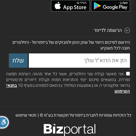
הרשמה לדיוור
הירשם לסיכום היומי של שוק ההון ולמבזקים של ביזפורטל - ניוזלטרים
חובה לכל משקיע
אני מאשר קבלת שני ניוזלטרים, אשר כל אחד מהווה רשימת תפוצה
נפרדת, בנושאים סיכום יומי והתראות חמות וקבלת דיוורים פרסומיים
בדואר אלקטרוני ו/ או באמצעות הסלולר בהתאם למפורט בסעיף 10
בתנאי
השימוש
כל הזכויות שמורות לחברת ביזפורטל תקשורת בע"מ ©
|
תנאי שימוש