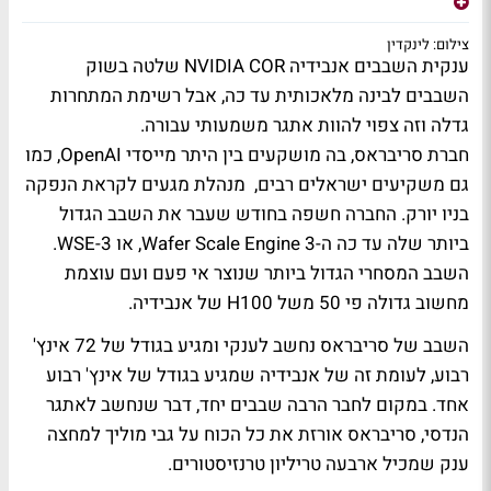
צילום: לינקדין
ענקית השבבים אנבידיה NVIDIA COR שלטה בשוק
השבבים לבינה מלאכותית עד כה, אבל רשימת המתחרות
גדלה וזה צפוי להוות אתגר משמעותי עבורה.
חברת סריבראס, בה מושקעים בין היתר מייסדי OpenAI, כמו
גם משקיעים ישראלים רבים, מנהלת מגעים לקראת הנפקה
בניו יורק. החברה חשפה בחודש שעבר את השבב הגדול
ביותר שלה עד כה ה-Wafer Scale Engine 3, או WSE-3.
השבב המסחרי הגדול ביותר שנוצר אי פעם ועם עוצמת
מחשוב גדולה פי 50 משל H100 של אנבידיה.
השבב של סריבראס נחשב לענקי ומגיע בגודל של 72 אינץ'
רבוע, לעומת זה של אנבידיה שמגיע בגודל של אינץ' רבוע
אחד. במקום לחבר הרבה שבבים יחד, דבר שנחשב לאתגר
הנדסי, סריבראס אורזת את כל הכוח על גבי מוליך למחצה
ענק שמכיל ארבעה טריליון טרנזיסטורים.