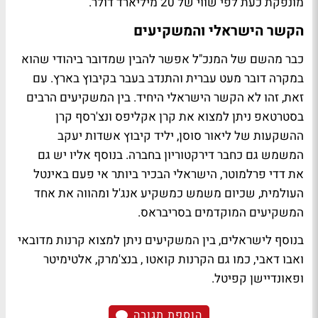
מונפקת כעת לפי שווי של 20 מיליארד דולר.
הקשר הישראלי והמשקיעים
כבר מהשם של המנכ"ל אפשר להבין שמדובר ביהודי שהוא
במקרה דובר מעט עברית והתנדב בעבר בקיבוץ בארץ. עם
זאת, זהו לא הקשר הישראלי היחיד. בין המשקיעים הרבים
בסטרטאפ ניתן למצוא את קרן אקליפס ונצ'רסף קרן
ההשקעות של ליאור סוסן, יליד קיבוץ אשדות יעקב
המשמש גם כחבר דירקטוריון בחברה. בנוסף אליו יש גם
את דדי פרלמוטר, הישראלי הבכיר ביותר אי פעם באינטל
העולמית, שכיום משמש כמשקיע אנג'ל ומהווה את אחד
המשקיעים המוקדמים בסריבראס.
בנוסף לישראלים, בין המשקיעים ניתן למצוא קרנות מדובאי
ואבו דאבי, כמו גם הקרנות קואטו , בנצ'מרק, אלטימיטר
ופאונדיישן קפיטל.
הוספת תגובה