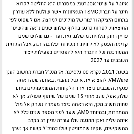
אינטל על שינוי אסטרטגי, במסגרתו היא החליטה לקרוא
תיגר על חברת TSMC הטאיוונית אשר שולטת ללא עוררין
בתחום היציקה והיצור של מוליכים למחצה. אם לשפוט לפי
התוצאות, לפחות כרגע, בחלוף שלוש שנים נראה שהשינוי
עדיין רחוק מלהיות מושלם. זאת ועוד - גם שלוש שנים
קדימה העסק לא ירוויח. המכירות יעלו בהדרגה, אבל התחזית
המעודכנת של החברה היא להפסדים בפעילות ייצור
השבבים עד 2027.
בשנת 2021, נקרא פט גלסינגר, אז מנכ"ל חברת מחשוב הענן
VMWare, להוציא את אינטל מהבוץ. באותה שנה ראתה
ענקית השבבים כיצד אחד הלקוחות המשמעותיים ביותר
שלה, אפל, עוזב אחרי 15 שנים של שיתוף פעולה. אך לא
פחות חשוב מכך, היא ראתה כיצד מעמדה נשחק אל מול
המתחרות, ובמיוחד AMD, שעד לפני מספר שנים כלל לא
אימה עליה.ואכן ההגעה שלו עוררה עניין רב בקרב
המשקיעים, שקיוו שהמוניטין שלו כמנכ''ל קשוח אך נערץ