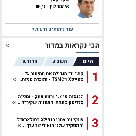
|
איתמר לוין
(4)
עוד ניתוחים ודעות
הכי נקראות במדור
היום
השבוע
החודש
1
קת׳י ווד מגדילה את ההימור על
ספייסX ו־TSMC - ומוכרת מניות...
2
הכנסות פי 4.7 ורווח עתק - ומניית
סנדיסק צונחת: התחזית שקיררה...
3
שוקי ניר אחרי הנפילה בסולאראדג':
"התפקיד שלנו הוא לייצר ערך...