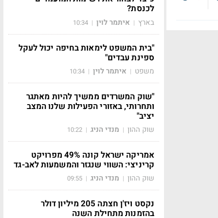
לכנסת?
בארץ
איתמר לוין
10:34
|
|
"בית המשפט לימאות בחיפה יכול לעקל
ספינת עבדים"
משפט
איתמר לוין
10:34
|
|
"שוק המשרדים ממשיך להיות מאתגר
ותחרותי, באזורי הפעילות שלנו המצב
יציב"
שוק ההון
מנדי הניג
10:22
|
|
אמריקה ישראל קונה 49% מפרויקט
קריניצי: השווי שנגזר והמשמעות לאב-גד
שוק ההון
מנדי הניג
09:55
|
|
נקסט ויז'ן חצתה 205 מיליון דולר
בהזמנות מתחילת השנה