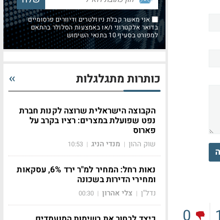
אני מאשר קבלת ניוזלטרים ודיוורים פרסומיים
בדואר אלקטרוני ו/או באמצעות הסלולר בהתאם
למפורט בסעיף 10 בתנאי השימוש
כותרות מתגלגלות
הקבוצה הישראלית שרוצה לקנות חברת
נפט שפועלת במצרים: רציו בקרב על
פארוס
שוק ההון
מנדי הניג
10:53
|
|
ה
נאות רחל: המחיר למ"ר ירד 6%, עסקאות
ומחירי הדירות בשכונה
נדל"ן
צלי אהרון
00:30
|
|
0
כיצד לבחור את רשימות המועמדים