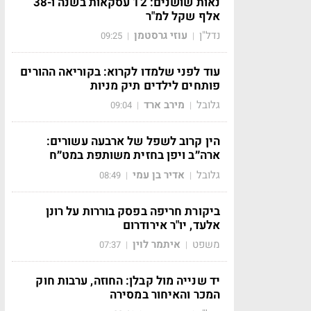
נאות שושנים: 12 עסקאות בשנה ו-38
אלף שקל למ"ר
נדל"ן
עוזי גרסטמן
09:25
|
|
עוד לפני שלמדו לקרוא: בקוריאה ההורים
פותחים לילדים תיק מניות
גלובל
מירב ארד
09:04
|
|
הין קרוב לשפל של ארבעה עשורים:
ארה״ב ויפן בחזית משותפת במט״ח
גלובל
אדיר בן עמי
08:49
|
|
ביקורת חריפה בפסק בוררות על רונן
אלעד, יו"ר אירודרום
משפט
איתמר לוין
07:37
|
|
יד שנייה מול קבלן: החוזה, ערבות חוק
המכר והאיחור במסירה