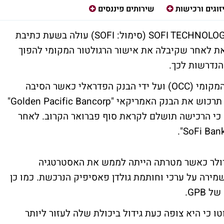
זוגים ורכישות
שירותים פיננסים
חברת האשראי החוץ בנקאי האמריקאית SOFI TECHNOLOGIES (סימול: SOFI) עולה בשעת כתיבת
-סטריט וזאת לאחר שקיבלה את אישור הרגולטור המקומי להפוך
הנדרשות לכך.
האישור ניתן לה על ידי משרד מבקר המטבע המקומי (OCC) ועל ידי הבנק הפדראלי כאשר הסיבה
העיקרית למתן האישור הוא הדיווח מצידה כי תרכוש את הבנק האמריקאי "Golden Pacific Bancorp"
 כי הרכישה תושלם לקראת סוף פברואר הקרוב. לאחר
צעה סופי תמורת 750 מיליון דולר כאשר מטרתה הייתה לממש את האסטרטגיה
מירה על ערכי וחותמת גולדן פאסיפיק הנרכשת. כמו כן
GPB.
ו כי היא צופה כעת גידול ביכולת שלה לעזור ליותר