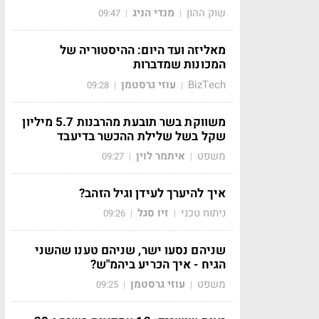
שוק ההון
מנדי הניג
09:47
|
|
מאליזה ועד היום: ההיסטוריה של
המכונות שמדברות
BizTech
עוזי גרסטמן
09:28
|
|
משווקת בשר תובעת מהרבנות 5.7 מיליון
שקל בשל שלילת ההכשר בדיעבד
משפט
איתמר לוין
09:27
|
|
איך להיערך לעידן וגיל הזהב?
ניתוח טכני
זיו סגל
09:26
|
|
שניהם נסעו ישר, שניהם טענו שהשני
הגיח - איך הכריע ביהמ"ש?
משפט
עוזי גרסטמן
09:25
|
|