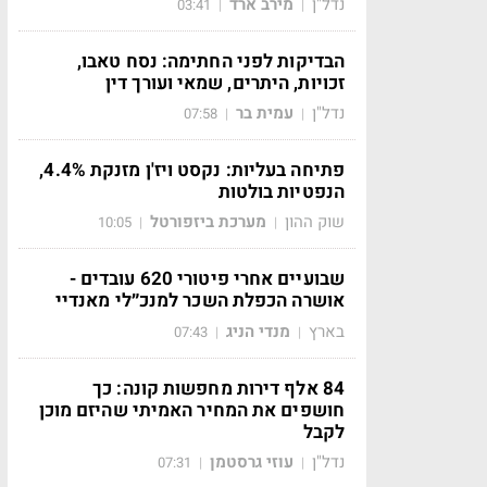
נדל"ן
מירב ארד
03:41
|
|
הבדיקות לפני החתימה: נסח טאבו,
זכויות, היתרים, שמאי ועורך דין
נדל"ן
עמית בר
07:58
|
|
פתיחה בעליות: נקסט ויז'ן מזנקת 4.4%,
הנפטיות בולטות
שוק ההון
מערכת ביזפורטל
10:05
|
|
שבועיים אחרי פיטורי 620 עובדים -
אושרה הכפלת השכר למנכ״לי מאנדיי
בארץ
מנדי הניג
07:43
|
|
84 אלף דירות מחפשות קונה: כך
חושפים את המחיר האמיתי שהיזם מוכן
לקבל
נדל"ן
עוזי גרסטמן
07:31
|
|