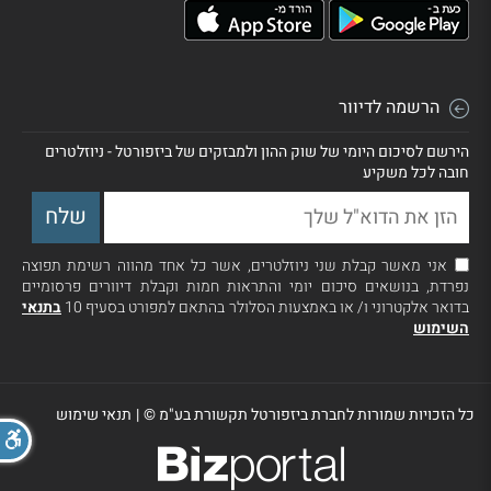
הרשמה לדיוור
הירשם לסיכום היומי של שוק ההון ולמבזקים של ביזפורטל - ניוזלטרים
חובה לכל משקיע
אני מאשר קבלת שני ניוזלטרים, אשר כל אחד מהווה רשימת תפוצה
נפרדת, בנושאים סיכום יומי והתראות חמות וקבלת דיוורים פרסומיים
בדואר אלקטרוני ו/ או באמצעות הסלולר בהתאם למפורט בסעיף 10
בתנאי
השימוש
כל הזכויות שמורות לחברת ביזפורטל תקשורת בע"מ ©
|
תנאי שימוש