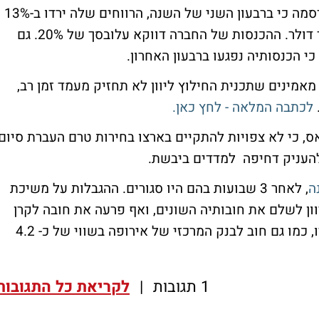
בדיווחי החברות מסביב ליבשת, SAP היום פרסמה כי ברבעון השני של השנה, הרווחים שלה ירדו ב-13%
אל מול השנה שעברה לסך של 1.15 מיליארד דולר. ההכנסות של החברה דווקא עלובסך של 20%. גם
כי הכנסותיה נפגעו ברבעון האחרון.
אמינים שתכנית החילוץ ליוון לא תחזיק מעמד זמן רב,
לכתבה המלאה - לחץ כאן.
, כי לא צפויות להתקיים בארצו בחירות טרם העברת סיום
להעניק דחיפה למדדים ביבשת.
ה
, לאחר 3 שבועות בהם היו סגורים. ההגבלות על משיכת
וון לשלם את חובותיה השונים, ואף פרעה את חובה לקרן
המטבע הבינלאומית בהיקף 1.6 מיליארד אירו, כמו גם חוב לבנק המרכזי של אירופה בשווי של כ- 4.2
1 תגובות
|
לקריאת כל התגובות