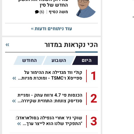
החדש של סין
|
משה כסיף
(6)
עוד ניתוחים ודעות
הכי נקראות במדור
היום
השבוע
החודש
1
קת׳י ווד מגדילה את ההימור על
ספייסX ו־TSMC - ומוכרת מניות...
2
הכנסות פי 4.7 ורווח עתק - ומניית
סנדיסק צונחת: התחזית שקיררה...
3
שוקי ניר אחרי הנפילה בסולאראדג':
"התפקיד שלנו הוא לייצר ערך...