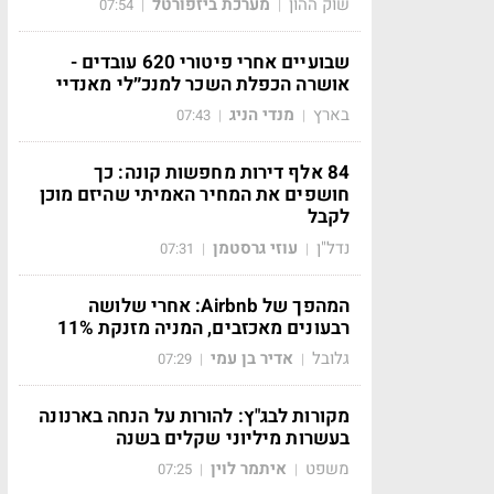
שוק ההון
מערכת ביזפורטל
07:54
|
|
שבועיים אחרי פיטורי 620 עובדים -
אושרה הכפלת השכר למנכ״לי מאנדיי
בארץ
מנדי הניג
07:43
|
|
84 אלף דירות מחפשות קונה: כך
חושפים את המחיר האמיתי שהיזם מוכן
לקבל
נדל"ן
עוזי גרסטמן
07:31
|
|
המהפך של Airbnb: אחרי שלושה
רבעונים מאכזבים, המניה מזנקת 11%
גלובל
אדיר בן עמי
07:29
|
|
מקורות לבג"ץ: להורות על הנחה בארנונה
בעשרות מיליוני שקלים בשנה
משפט
איתמר לוין
07:25
|
|