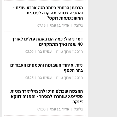
הרבעון הרווחי ביותר מזה ארבע שנים -
והמניה צנחה: מה קרה לענקית
המשכנתאות רוקט?
גלובל
אדיר בן עמי
07:19
|
|
דמי ניהול: כמה הם באמת עולים לאורך
40 שנה ואיך מתמקחים
חיסכון ארוך טווח
עמית בר
02:09
|
|
ניוד, איחוד חשבונות והכספים האבודים
בהר הכסף
חיסכון ארוך טווח
עמית בר
05:25
|
|
ההצפה שכולם חיכו לה: מיליארד מניות
ספייסX שוחררו למסחר - והמניה דווקא
זינקה
גלובל
אדיר בן עמי
01:00
|
|