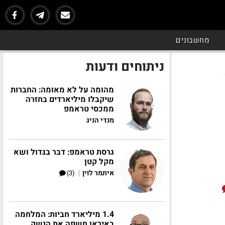
מחשבונים
ניתוחים ודעות
מהומה על לא מאומה: החברות
שיקבלו מיליארדים בחזרה
ממכסי טראמפ
מנדי הניג
גרסת טראמפ: דבר בגדול ושא
מקל קטן
|
איתמר לוין
(3)
1.4 מיליארד חביות: המלחמה
באיראן חשפה את הנשק