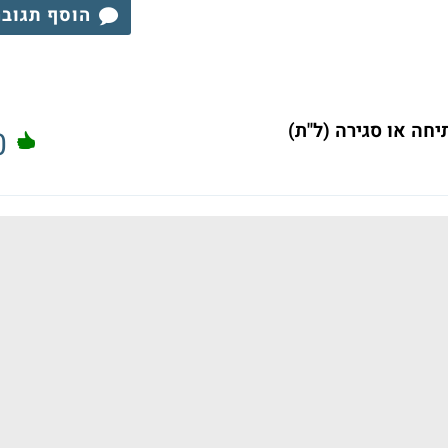
הוסף תגוב
חה או סגירה (ל"ת)
0