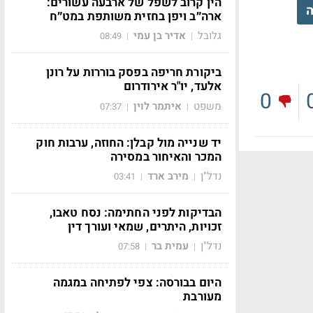
הין קרוב לשפל של ארבעה עשורים:
ה
ארה״ב ויפן בחזית משותפת במט״ח
גלובל
אדיר בן עמי
08:49
|
|
ביקורת חריפה בפסק בוררות על רונן
אלעד, יו"ר אירודרום
0
משפט
איתמר לוין
07:37
|
|
יד שנייה מול קבלן: החוזה, ערבות חוק
המכר והאיחור במסירה
נדל"ן
מירב ארד
03:41
|
|
הבדיקות לפני החתימה: נסח טאבו,
זכויות, היתרים, שמאי ועורך דין
נדל"ן
עמית בר
07:58
|
|
היום בבורסה: צפי לפתיחה במגמה
מעורבת