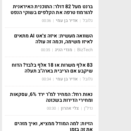
ברנט מעל 82 דולר: התוכנית האיראנית
להורמוז טרפה את הקלפים בשוקי הנפט
גלובל
אדיר בן עמי
00:36
|
|
השוואה מעשית: איזה צ'אט AI מתאים
לאיזו משימה, וכמה זה עולה
BizTech
מנדי הניג
00:35
|
|
83 אלף משרות או 18 אלף בלבד? הדוח
שיקבע אם הריבית בארה"ב תעלה
גלובל
אדיר בן עמי
00:34
|
|
נאות רחל: המחיר למ"ר ירד 6%, עסקאות
ומחירי הדירות בשכונה
נדל"ן
צלי אהרון
00:30
|
|
הזיות: למה המודל ממציא, ואיך מזהים
את זה בזמן