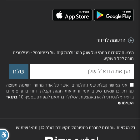
הרשמה לדיוור
הירשם לסיכום היומי של שוק ההון ולמבזקים של ביזפורטל - ניוזלטרים
חובה לכל משקיע
אני מאשר קבלת שני ניוזלטרים, אשר כל אחד מהווה רשימת תפוצה
נפרדת, בנושאים סיכום יומי והתראות חמות וקבלת דיוורים פרסומיים
בדואר אלקטרוני ו/ או באמצעות הסלולר בהתאם למפורט בסעיף 10
בתנאי
השימוש
כל הזכויות שמורות לחברת ביזפורטל תקשורת בע"מ ©
|
תנאי שימוש