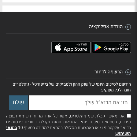
הורדת אפליקציה
הרשמה לדיוור
הירשם לסיכום היומי של שוק ההון ולמבזקים של ביזפורטל - ניוזלטרים
חובה לכל משקיע
אני מאשר קבלת שני ניוזלטרים, אשר כל אחד מהווה רשימת תפוצה
נפרדת, בנושאים סיכום יומי והתראות חמות וקבלת דיוורים פרסומיים
בדואר אלקטרוני ו/ או באמצעות הסלולר בהתאם למפורט בסעיף 10
בתנאי
השימוש