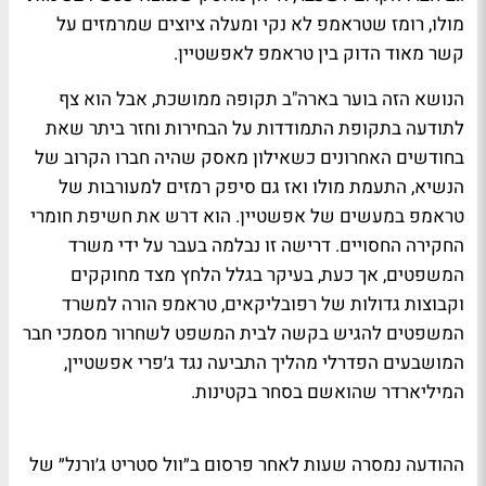
מולו, רומז שטראמפ לא נקי ומעלה ציוצים שמרמזים על
קשר מאוד הדוק בין טראמפ לאפשטיין.
הנושא הזה בוער בארה"ב תקופה ממושכת, אבל הוא צף
לתודעה בתקופת התמודדות על הבחירות וחזר ביתר שאת
בחודשים האחרונים כשאילון מאסק שהיה חברו הקרוב של
הנשיא, התעמת מולו ואז גם סיפק רמזים למעורבות של
טראמפ במעשים של אפשטיין. הוא דרש את חשיפת חומרי
החקירה החסויים. דרישה זו נבלמה בעבר על ידי משרד
המשפטים, אך כעת, בעיקר בגלל הלחץ מצד מחוקקים
וקבוצות גדולות של רפובליקאים, טראמפ הורה למשרד
המשפטים להגיש בקשה לבית המשפט לשחרור מסמכי חבר
המושבעים הפדרלי מהליך התביעה נגד ג׳פרי אפשטיין,
המיליארדר שהואשם בסחר בקטינות.
ההודעה נמסרה שעות לאחר פרסום ב״וול סטריט ג׳ורנל״ של