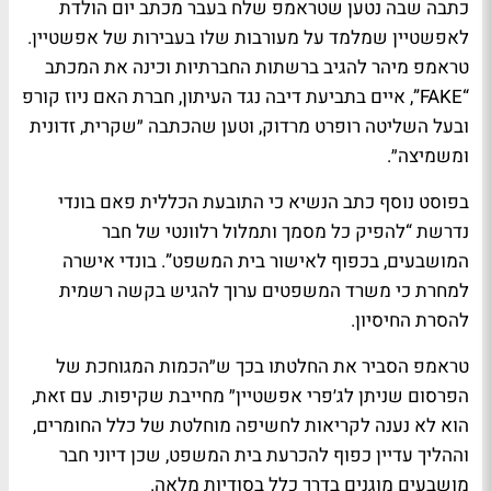
כתבה שבה נטען שטראמפ שלח בעבר מכתב יום הולדת
לאפשטיין שמלמד על מעורבות שלו בעבירות של אפשטיין.
טראמפ מיהר להגיב ברשתות החברתיות וכינה את המכתב
“FAKE”, איים בתביעת דיבה נגד העיתון, חברת האם ניוז קורפ
ובעל השליטה רופרט מרדוק, וטען שהכתבה ״שקרית, זדונית
ומשמיצה״.
בפוסט נוסף כתב הנשיא כי התובעת הכללית פאם בונדי
נדרשת “להפיק כל מסמך ותמלול רלוונטי של חבר
המושבעים, בכפוף לאישור בית המשפט”. בונדי אישרה
למחרת כי משרד המשפטים ערוך להגיש בקשה רשמית
להסרת החיסיון.
טראמפ הסביר את החלטתו בכך ש״הכמות המגוחכת של
הפרסום שניתן לג׳פרי אפשטיין״ מחייבת שקיפות. עם זאת,
הוא לא נענה לקריאות לחשיפה מוחלטת של כלל החומרים,
וההליך עדיין כפוף להכרעת בית המשפט, שכן דיוני חבר
מושבעים מוגנים בדרך כלל בסודיות מלאה.