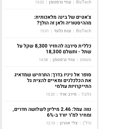
BizTech
עוזי גרסטמן
15:02
|
|
צ'אטים של בינה מלאכותית:
מההיסטוריה ולאן זה הולך?
BizTech
ענת גלעד
15:01
|
|
כללית סירבה להחזיר 8,300 שקל על
שתל - ותשלם 18,300
משפט
עוזי גרסטמן
14:58
|
|
סופר אל ניניו בדרך: התרחיש שמדאיג
את הכלכלנים ומאיים להצית גל
התייקרויות עולמי
גלובל
מירב ארד
13:20
|
|
נווה עמל: 2.46 מיליון לשלושה חדרים,
ומחיר למ"ר יורד ב-6%
נדל"ן
צלי אהרון
12:10
|
|