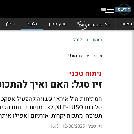
הירשמו
ראשי
שוק ההון
גלובל
נדל"ן
כל הכותרות
ראשי
גלובל
נפט; קרדיט: Unsplash
ניתוח טכני
זיו סגל: האם ואיך להתכו
המתיחות מול איראן עשויה להפעיל אפקט דו
סל כמו USO ו-XLE, לצד מניות
תעופה, מתכות יקרות, אורניום ואפילו איתר
זיו סגל
12/06/2025 16:51
|