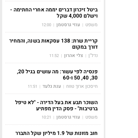
ביטל זיכרון דברים יממה אחרי החתימה -
וישלם 4,000 שקל
משפט
עוזי גרסטמן
12:00
|
|
קריית שרת: 138 עסקאות בשנה, והמחיר
דורך במקום
נדל"ן
צלי אהרון
11:52
|
|
פנסיה לפי עשור: מה עושים בגיל 20,
30, 40, 50 ו-60
חיסכון ארוך טווח
ענת גלעד
11:51
|
|
השוכר תבע את בעל הדירה - "לא טיפל
ברטיבות" - פסק הדין מפתיע
משפט
עוזי גרסטמן
10:21
|
|
חוב מזונות של 1.9 מיליון שקל התברר