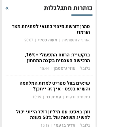
כותרות מתגלגלות
טהרן דורשת פיצוי כתנאי לפתיחת מצר
הורמוז
אנרגיה ותשתיות
משה כסיף
20:07
|
|
ברקשייר: הרווח התפעולי +16%,
הרכישה העצמית בקצה התחתון
גלובל
עוזי גרסטמן
15:44
|
|
שיאים בוול סטריט למרות המלחמה
והשיא בנפט - איך זה ייתכן?
ניתוחים ודעות
עמית בר
15:19
|
|
וורן באפט: עם מיליון דולר הייתי יכול
להשיג תשואה של 50% בשנה
גלובל
אדיר בן עמי
15:18
|
|