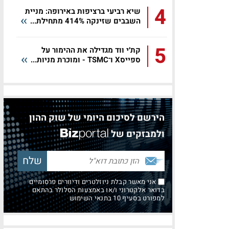
4
שיא רביעי ברציפות באירופה: מניית
השבבים שזינקה 414% מתחילת...
5
קת׳י ווד מגדילה את ההימור על
ספייסX ו־TSMC - ומוכרת מניות...
הירשם לסיכום היומי של שוק ההון
ולמבזקים של
אני מאשר קבלת ניוזלטרים ודיוורים פרסומיים
בדואר אלקטרוני ו/או באמצעות הסלולר בהתאם
למפורט בסעיף 10 בתנאי השימוש