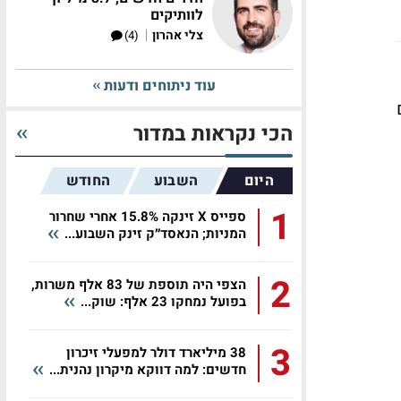
לוותיקים
|
צלי אהרון
(4)
עוד ניתוחים ודעות
הכי נקראות במדור
היום
השבוע
החודש
1
ספייס X זינקה 15.8% אחרי שחרור
המניות; הנאסד״ק זינק השבוע...
2
הצפי היה תוספת של 83 אלף משרות,
בפועל נמחקו 23 אלף: שוק...
3
38 מיליארד דולר למפעלי זיכרון
חדשים: למה דווקא מיקרון נהנית...