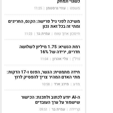
כשגוי ונמחק
משפט
עוזי גרסטמן
11:25
|
|
משיכה לפני גיל פרישה: הקנס, החריגים
ומתי זה בכל זאת נכון
חיסכון ארוך טווח
עמית בר
11:23
|
|
רמת הנשיא: 1.75 מיליון לשלושה
חדרים, ירידה של 16%
נדל"ן
צלי אהרון
11:04
|
|
חידה מתמטית: הגשר, הפנס ו-17 הדקות:
מתי האדם המהיר צריך להפסיק לרוץ
מדע
מירב ארד
10:58
|
|
ה-AI יודע לכתוב ולתכנת: הכישור
שישמור על ערך העובדים
קריירה
עמית בר
09:51
|
|