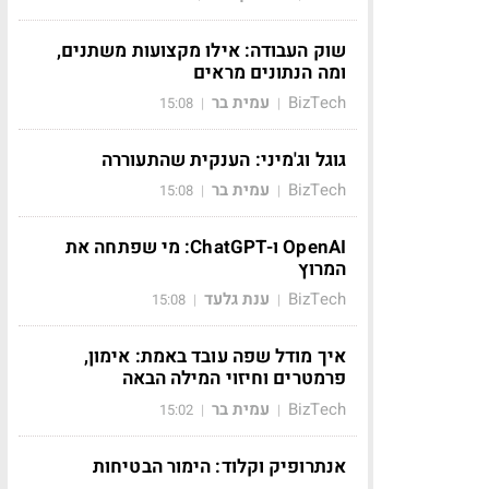
שוק העבודה: אילו מקצועות משתנים,
ומה הנתונים מראים
BizTech
עמית בר
15:08
|
|
גוגל וג'מיני: הענקית שהתעוררה
BizTech
עמית בר
15:08
|
|
OpenAI ו-ChatGPT: מי שפתחה את
המרוץ
BizTech
ענת גלעד
15:08
|
|
איך מודל שפה עובד באמת: אימון,
פרמטרים וחיזוי המילה הבאה
BizTech
עמית בר
15:02
|
|
אנתרופיק וקלוד: הימור הבטיחות