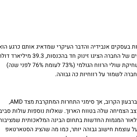
 בעסקים אנבידיה והדבר העיקרי שמדאיג אותם כרגע הוא
השחיקה ברווחיות. הדוחות הכספיים האחרונים של החברה הציגו זינוק חד בהכנסות, 39.3 מיליארד ד
ברבעון, מעל התחזיות של האנליסטים, אבל שחיקת שולי הרווח הגולמי (73% לעומת 76% לפני שנה)
רה לשמור על רווחיות כה גבוהה.
אנבידיה צופה הכנסות של 43 מיליארד דולר ברבעון הקרוב, אך סימני התחרות המתקרבת מצד AMD,
צב הצמיחה שלה בטווח הארוך. שאלות נוספות עולות סביב
 לאור המגמות החדשות בתחום הבינה המלאכותית שמציבות
על עוצמת חישוב גבוהה יותר, כמו מה שהציג הסטארטאפ