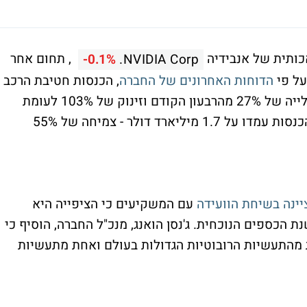
כותית של אנבידיה
, תחום אחר
-0.1%
NVIDIA Corp.
על פי
הדוחות האחרונים של החברה
, הכנסות חטיבת הרכב
ברבעון הרביעי הסתכמו ב-570 מיליון דולר, עלייה של 27% מהרבעון הקודם וזינוק של 103% לעומת
התקופה המקבילה אשתקד. ב-2024 כולה ההכנסות עמדו על 1.7 מיליארד דולר - צמיחה של 55%
יינה בשיחת הוועידה
עם המשקיעים כי הציפייה היא
-5 מיליארד דולר בשנת הכספים הנוכחית. ג'נסן הואנג, מנכ"ל החברה, הוסיף כי
 מהתעשיות הרובוטיות הגדולות בעולם ואחת מתעשיות