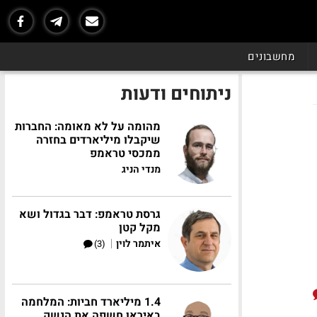
מחשבונים
ניתוחים ודעות
מהומה על לא מאומה: החברות
שיקבלו מיליארדים בחזרה
ממכסי טראמפ
מנדי הניג
גרסת טראמפ: דבר בגדול ושא
מקל קטן
|
איתמר לוין
(3)
1.4 מיליארד חביות: המלחמה
באיראן חשפה את הנשק