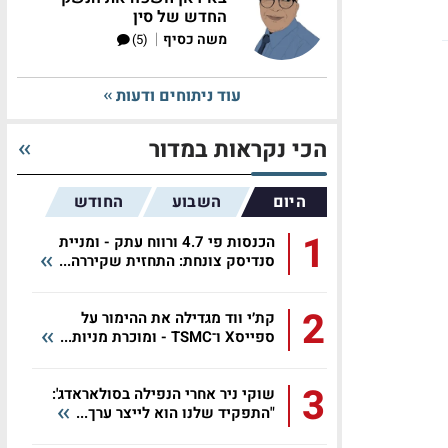
החדש של סין
|
משה כסיף
(5)
עוד ניתוחים ודעות
הכי נקראות במדור
היום
השבוע
החודש
1
הכנסות פי 4.7 ורווח עתק - ומניית
סנדיסק צונחת: התחזית שקיררה...
2
קת׳י ווד מגדילה את ההימור על
ספייסX ו־TSMC - ומוכרת מניות...
3
שוקי ניר אחרי הנפילה בסולאראדג':
"התפקיד שלנו הוא לייצר ערך...