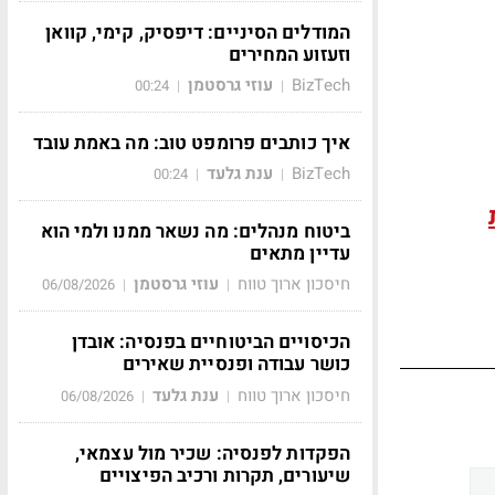
המודלים הסיניים: דיפסיק, קימי, קוואן
וזעזוע המחירים
BizTech
עוזי גרסטמן
00:24
|
|
איך כותבים פרומפט טוב: מה באמת עובד
BizTech
ענת גלעד
00:24
|
|
ביטוח מנהלים: מה נשאר ממנו ולמי הוא
עדיין מתאים
חיסכון ארוך טווח
עוזי גרסטמן
06/08/2026
|
|
הכיסויים הביטוחיים בפנסיה: אובדן
כושר עבודה ופנסיית שאירים
חיסכון ארוך טווח
ענת גלעד
06/08/2026
|
|
הפקדות לפנסיה: שכיר מול עצמאי,
שיעורים, תקרות ורכיב הפיצויים