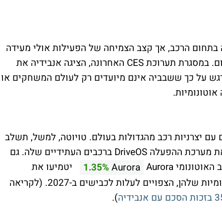
בתחום הרכב, אך קצב הצמיחה של הפעילות אולי מעידה
כי החברה מתכננת להפוך לשחקן מרכזי בתחום. במסגרת תערוכת CES האחרונה, הציגה אנבידיה את
דגש על כך ששבביה אינם מיועדים רק לעולם המשחקים או
אוטונומיות.
עם יצרניות רכב מהגדולות בעולם. טויוטה, למשל, תשלב
את שבבי ה-DRIVE AGX Orin של אנבידיה ואת מערכת ההפעלה DriveOS ברכבים העתידיים שלה. גם
יטמיעו את
1.35%
Aurora
טכנולוגיית DriveOS ברכבי המשאיות האוטונומיות שלהן, הצפויים לעלות לכבישים ב-2027. (לקריאה
).