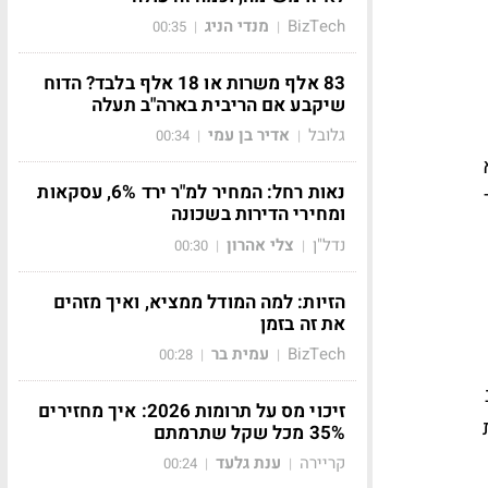
BizTech
מנדי הניג
00:35
|
|
83 אלף משרות או 18 אלף בלבד? הדוח
שיקבע אם הריבית בארה"ב תעלה
גלובל
אדיר בן עמי
00:34
|
|
נאות רחל: המחיר למ"ר ירד 6%, עסקאות
ולר
ומחירי הדירות בשכונה
נדל"ן
צלי אהרון
00:30
|
|
הזיות: למה המודל ממציא, ואיך מזהים
את זה בזמן
BizTech
עמית בר
00:28
|
|
זיכוי מס על תרומות 2026: איך מחזירים
35% מכל שקל שתרמתם
קריירה
ענת גלעד
00:24
|
|