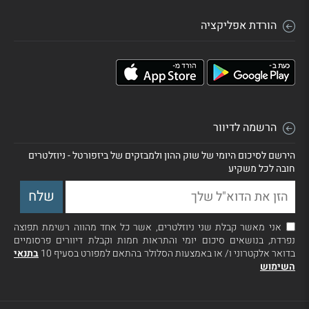
הורדת אפליקציה
הרשמה לדיוור
הירשם לסיכום היומי של שוק ההון ולמבזקים של ביזפורטל - ניוזלטרים
חובה לכל משקיע
אני מאשר קבלת שני ניוזלטרים, אשר כל אחד מהווה רשימת תפוצה
נפרדת, בנושאים סיכום יומי והתראות חמות וקבלת דיוורים פרסומיים
בדואר אלקטרוני ו/ או באמצעות הסלולר בהתאם למפורט בסעיף 10
בתנאי
השימוש