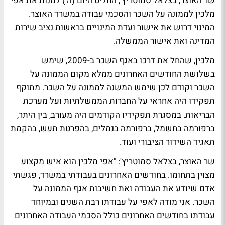
שר האוצר, בצלאל סמוטריץ', החליט היום (ה') למנות את אפי
מלכין לממונה על השכר והסכמי עבודה במשרד האוצר.
המינוי דרוש את אישור ועדת המינויים בראשות נציב שירות
המדינה ואת אישור הממשלה.
מלכין, שהחל את דרכו באגף השכר ב-2009, שימש
בשלושת החודשים האחרונים ממלא מקום הממונה על
השכר וקודם לכן שימש המשנה לממונה על השכר. מתוקף
תפקידו היה אחראי על החברות הממשלתיות ועל מערכת
הבריאות. במסגרת תפקידיו הקודמים היה מעורב, בין היתר,
ברפורמה בחשמל, ברפורמה בנמלים, בהפרטת תעש, בהקמת
תאגיד השידור הציבורי ועוד.
שר האוצר, בצלאל סמוטריץ': "אפי מלכין הוא איש מקצוע
מצוין בתחומו. בחודשים האחרונים בעבודתי במשרד, פגשתי
אדם שיודע את העבודה ואת חשיבות אגף הממונה על
השכר. אני מודה לאפי על עבודתו רבת השנים ובמיוחד
עבודתו בחודשים האחרונים כולל הסכמי העבודה האחרונים