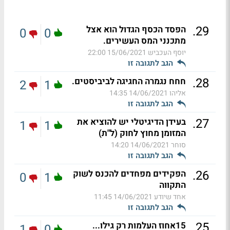
.
29
הפסד הכסף הגדול הוא אצל
0
0
מתכנני המס העשירים.
יוסף העכביש
15/06/2021 22:00
הגב לתגובה זו
.
28
חחח נגמרה החגיגה לביביסטים.
2
1
אליהו
14/06/2021 14:35
הגב לתגובה זו
.
27
בעידן הדיגיטלי יש להוציא את
1
1
המזומן מחוץ לחוק (ל"ת)
סוחר
14/06/2021 14:20
הגב לתגובה זו
.
26
הפקידים מפחדים להכנס לשוק
0
1
התקווה
אחד שיודע
14/06/2021 11:45
הגב לתגובה זו
.
25
15אחוז העלמות רק גילו...
1
0