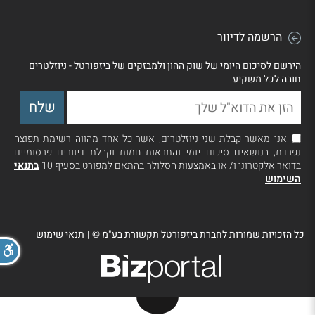
הרשמה לדיוור
הירשם לסיכום היומי של שוק ההון ולמבזקים של ביזפורטל - ניוזלטרים
חובה לכל משקיע
אני מאשר קבלת שני ניוזלטרים, אשר כל אחד מהווה רשימת תפוצה
נפרדת, בנושאים סיכום יומי והתראות חמות וקבלת דיוורים פרסומיים
בדואר אלקטרוני ו/ או באמצעות הסלולר בהתאם למפורט בסעיף 10
בתנאי
השימוש
כל הזכויות שמורות לחברת ביזפורטל תקשורת בע"מ ©
|
תנאי שימוש