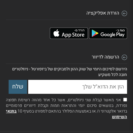
הורדת אפליקציה
הרשמה לדיוור
הירשם לסיכום היומי של שוק ההון ולמבזקים של ביזפורטל - ניוזלטרים
חובה לכל משקיע
אני מאשר קבלת שני ניוזלטרים, אשר כל אחד מהווה רשימת תפוצה
נפרדת, בנושאים סיכום יומי והתראות חמות וקבלת דיוורים פרסומיים
בדואר אלקטרוני ו/ או באמצעות הסלולר בהתאם למפורט בסעיף 10
בתנאי
השימוש