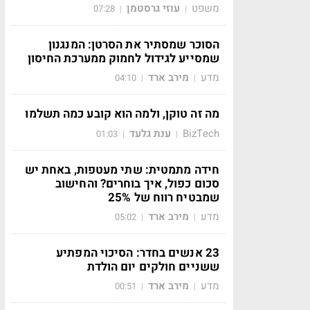
משפט
עוזי גרסטמן
07:28
|
|
הסוכר שמסתיר את הסרטן: המנגנון
שמסייע לגידול לחמוק ממערכת החיסון
מדע
מירב ארד
04:10
|
|
מה זה טוקן, ולמה הוא קובע כמה תשלמו
BizTech
ענת גלעד
01:03
|
|
חידה מתמטית: שתי מעטפות, באחת יש
סכום כפול, איך בוחרים? והחישוב
שמבטיח רווח של 25%
מדע
מירב ארד
05:02
|
|
23 אנשים בחדר: הסיכוי המפתיע
ששניים חולקים יום הולדת
מדע
מירב ארד
00:51
|
|