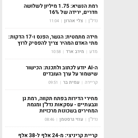
רמת הנשיא: 1.75 מיליון לשלושה
חדרים, ירידה של 16%
נדל"ן
צלי אהרון
11:04
|
|
חידה מתמטית: הגשר, הפנס ו-17 הדקות:
מתי האדם המהיר צריך להפסיק לרוץ
מדע
מירב ארד
10:58
|
|
ה-AI יודע לכתוב ולתכנת: הכישור
שישמור על ערך העובדים
קריירה
עמית בר
09:51
|
|
מחירי הדירות בפתח תקווה, רמת גן
וגבעתיים - עסקאות נדל"ן ומגמת
המחירים בשכונות מרכזיות
נדל"ן
עוזי גרסטמן
08:46
|
|
קריית קריניצי: מ-24 אלף ל-38 אלף