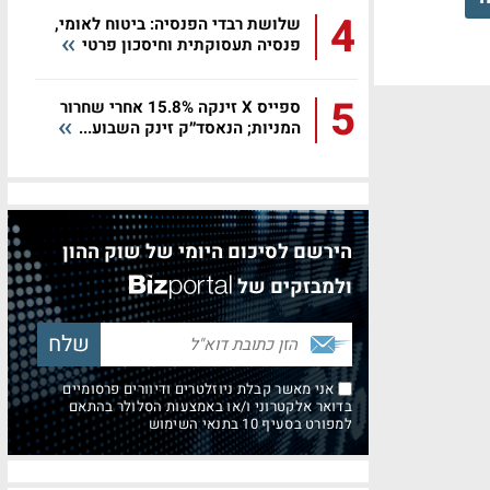
4
שלושת רבדי הפנסיה: ביטוח לאומי,
פנסיה תעסוקתית וחיסכון פרטי
5
ספייס X זינקה 15.8% אחרי שחרור
המניות; הנאסד״ק זינק השבוע...
הירשם לסיכום היומי של שוק ההון
ולמבזקים של
אני מאשר קבלת ניוזלטרים ודיוורים פרסומיים
בדואר אלקטרוני ו/או באמצעות הסלולר בהתאם
למפורט בסעיף 10 בתנאי השימוש