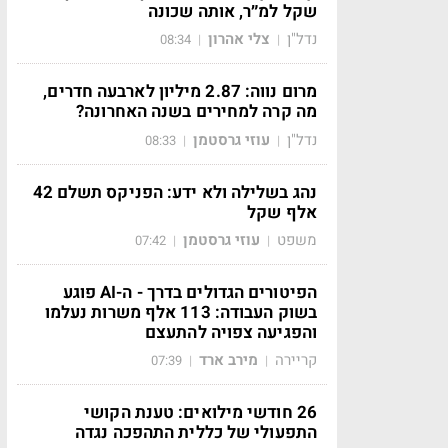
שקל למ״ר, אותה שכונה
נדל"ן
צלי אהרון
08:34
|
|
מרום נווה: 2.87 מיליון לארבעה חדרים,
מה קרה למחירים בשנה האחרונה?
נדל"ן
עוזי גרסטמן
08:33
|
|
נהג בשלילה ולא ידע: הפניקס תשלם 42
אלף שקל
משפט
עוזי גרסטמן
07:42
|
|
הפיטורים הגדולים בדרך - ה-AI פוגע
בשוק העבודה: 113 אלף משרות נעלמו
והפגיעה צפויה להתעצם
קריירה
מירב ארד
07:39
|
|
26 חודשי מילואים: טענת הקושי
התפעולי של כללית התהפכה נגדה