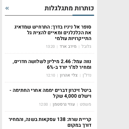
כותרות מתגלגלות
סופר אל ניניו בדרך: התרחיש שמדאיג
את הכלכלנים ומאיים להצית גל
התייקרויות עולמי
גלובל
מירב ארד
13:20
|
|
נווה עמל: 2.46 מיליון לשלושה חדרים,
ומחיר למ"ר יורד ב-6%
נדל"ן
צלי אהרון
12:10
|
|
ביטל זיכרון דברים יממה אחרי החתימה -
וישלם 4,000 שקל
משפט
עוזי גרסטמן
12:00
|
|
קריית שרת: 138 עסקאות בשנה, והמחיר
דורך במקום