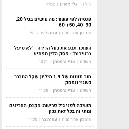
נדל"ן
צלי אהרון
11:52
|
|
פנסיה לפי עשור: מה עושים בגיל 20,
30, 40, 50 ו-60
חיסכון ארוך טווח
ענת גלעד
11:51
|
|
השוכר תבע את בעל הדירה - "לא טיפל
ברטיבות" - פסק הדין מפתיע
משפט
עוזי גרסטמן
10:21
|
|
חוב מזונות של 1.9 מיליון שקל התברר
כשגוי ונמחק
משפט
עוזי גרסטמן
11:25
|
|
משיכה לפני גיל פרישה: הקנס, החריגים
ומתי זה בכל זאת נכון
חיסכון ארוך טווח
עמית בר
11:23
|
|