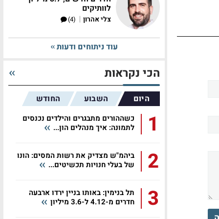
לוותיקים
|
צלי אהרון
(4)
עוד ניתוחים ודעות
הכי נקראות
היום
השבוע
החודש
1
כשההורים מתבגרים והילדים נכנסים
לתמונה: איך מנהלים הון...
2
ביהמ"ש מצדיק את רשות המסים: הונו
של בעלי חנויות תכשיטים...
3
תל בנימין: באותו בניין ירדו ארבעה
חדרים מ-4.12 ל-3.6 מיליון
ה