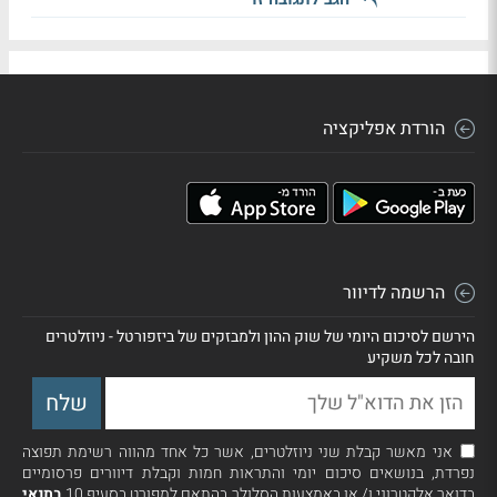
הורדת אפליקציה
הרשמה לדיוור
הירשם לסיכום היומי של שוק ההון ולמבזקים של ביזפורטל - ניוזלטרים
חובה לכל משקיע
אני מאשר קבלת שני ניוזלטרים, אשר כל אחד מהווה רשימת תפוצה
נפרדת, בנושאים סיכום יומי והתראות חמות וקבלת דיוורים פרסומיים
בדואר אלקטרוני ו/ או באמצעות הסלולר בהתאם למפורט בסעיף 10
בתנאי