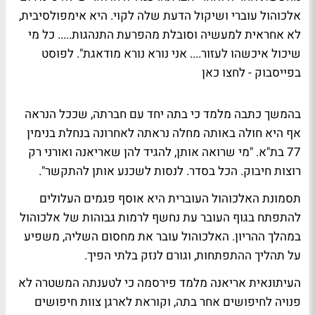
אלכוהול עוברי ושיקול הדעת שלה לקוי. היא אימפולסיבית,
לא אחראית למעשיה וסובלת מהפרעת התנהגות..... כל מי
שיכול איכשהו לעזור.... אני נורא נורא מודאגת".
לפוסט
בפייסבוק - לחצו כאן
בהמשך כתבה מלמד כי בתה יחד עם חברתה, שככל הנראה
אף היא חולה באותה מחלה נראתה לאחרונה בנחלת בנימין
77 בת"א. "מי שרואה אותן, להגיד להן שאריאנה ואורני רק
רוצות חיבוק. הכל בסדר. לנסות לשכנע אותן להתקשר".
תסמונת האלכוהול העוברית היא אוסף פגמים העלולים
להתפתח בגוף העובר עת נחשף לרמות גבוהות של אלכוהול
במהלך ההריון. האלכוהול עובר את מחסום השליה, משפיע
על תהליך ההתפתחות, וגורם לנזק בלתי הפיך.
העיתונאית אריאנה מלמד פירסמה כי לטענתה המשטרה לא
פנויה לחיפושים אחר בתה, וקוראת לארגן צוות חיפושים