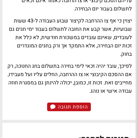
עליהם הסכם קיבוצי או צו הרחבה כאמור אינם זכאים
לתשלום בעבור יום הבחירה.
יצוין כי אף צו ההרחבה לקיצור שבוע העבודה ל-43 שעות
שבועיות, אשר קבע את החובה לתשלום בעבור ימי חגים גם
לעובדים, שאינם עובדים במשכורת חודשית, לא כלל את
זכות יום הבחירה, אלא התמקד אך ורק בחגים המוגדרים
בחוק.
לפיכך, עובד יהיה זכאי לימי בחירה בתשלום בחג החנוכה, רק
אם ההסכם הקיבוצי או צו ההרחבה, החלים עליו ועל מעבידו,
מחייבים זאת. זכות זו, כמובן, יכולה להינתן גם במסגרת חוזה
עבודה אישי או נוהג.
הוספת תגובה