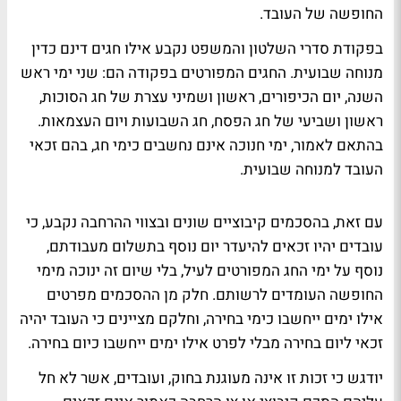
החופשה של העובד.
בפקודת סדרי השלטון והמשפט נקבע אילו חגים דינם כדין
מנוחה שבועית. החגים המפורטים בפקודה הם: שני ימי ראש
השנה, יום הכיפורים, ראשון ושמיני עצרת של חג הסוכות,
ראשון ושביעי של חג הפסח, חג השבועות ויום העצמאות.
בהתאם לאמור, ימי חנוכה אינם נחשבים כימי חג, בהם זכאי
העובד למנוחה שבועית.
עם זאת, בהסכמים קיבוציים שונים ובצווי ההרחבה נקבע, כי
עובדים יהיו זכאים להיעדר יום נוסף בתשלום מעבודתם,
נוסף על ימי החג המפורטים לעיל, בלי שיום זה ינוכה מימי
החופשה העומדים לרשותם. חלק מן ההסכמים מפרטים
אילו ימים ייחשבו כימי בחירה, וחלקם מציינים כי העובד יהיה
זכאי ליום בחירה מבלי לפרט אילו ימים ייחשבו כיום בחירה.
יודגש כי זכות זו אינה מעוגנת בחוק, ועובדים, אשר לא חל