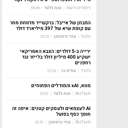
ניתוחים ודעות
ענת גלעד
18:28
|
|
המבחן של אייבל: ברקשייר מדווחת מחר
עם קופת שיא של 397 מיליארד דולר
גלובל
עוזי גרסטמן
22:32
|
|
ירייה ב-5 דולרים: הצבא האמריקאי
ישקיע 400 מיליון דולר בלייזר נגד
רחפנים
גלובל
עמית בר
22:26
|
|
מטא, xAI והמודלים הפתוחים
BizTech
ענת גלעד
22:01
|
|
AI לעצמאים ולעסקים קטנים: איפה זה
חוסך כסף בפועל
BizTech
עוזי גרסטמן
22:01
|
|