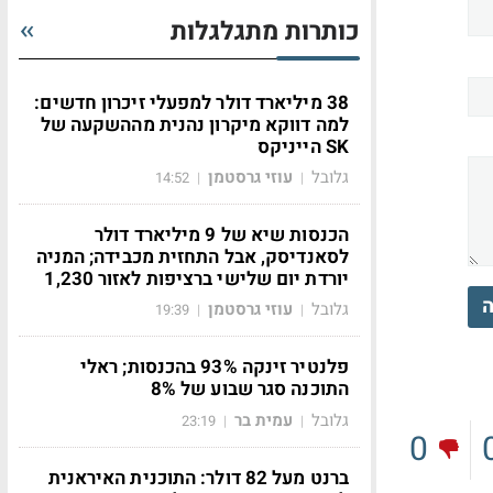
כותרות מתגלגלות
38 מיליארד דולר למפעלי זיכרון חדשים:
למה דווקא מיקרון נהנית מההשקעה של
SK הייניקס
גלובל
עוזי גרסטמן
14:52
|
|
הכנסות שיא של 9 מיליארד דולר
לסאנדיסק, אבל התחזית מכבידה; המניה
יורדת יום שלישי ברציפות לאזור 1,230
ה
גלובל
עוזי גרסטמן
19:39
|
|
פלנטיר זינקה 93% בהכנסות; ראלי
התוכנה סגר שבוע של 8%
גלובל
עמית בר
23:19
|
|
0
ברנט מעל 82 דולר: התוכנית האיראנית