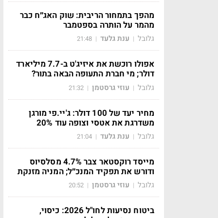
מהפך בתמחור הריבית: שוק האג״ח כבר
מהמר על הותרה בספטמבר
גלובל
ענת גלעד
21:48
|
|
אפולו רוכשת את איזיג'ט ב-7.7 מיליארד
דולר; מי חברת התעופה הבאה בתור?
גלובל
עוזי גרסטמן
21:32
|
|
מחיר יעד של 100 דולר: ג'יי.פי מורגן
משדרגת את אטסי וצופה עוד 20%
גלובל
ענת גלעד
21:04
|
|
מייסד רוקסטאר צבר 4.7% מסלסיוס
ודורש את תפקיד המנכ״ל; המניה מזנקת
גלובל
עוזי גרסטמן
20:52
|
|
ביטוח נסיעות לחו"ל 2026: כיסוי,