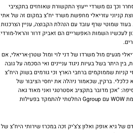
רר וכך גם משרדי ייעוץ התקשורת שאוחזים בתקציבי
קבוצת קניוני עזריאלי מחפשת משרד יח"צ במקום זה של אתי
בעוד שמוטי שרף עובד עם הנהלת הקבוצה, עניין הצרכנות
ון לעכשיו השמות האפשריים הם זאביק דרור והראל-מורדי.
ים.
ריאלי מגעים מול משרדו של דני לוי ומול שטרן-אריאלי, אם
בין היתר בשל בעיות ניגוד עניינים ואי הסכמה על גובה
יצוין כי הקבוצה חולשת על 14 מרכזי קניות שממוקמים ברחבי הארץ וכי גורמים בשוק היח"צ
לכלי. ברקין, שכאמור ניהלה את יחסי הציבור של
יפה: "אכן מדובר בתקציב אסטרטגי ואני מאוד גאה
במהלכים התקשורתיים שבצענו. בעקבות הקמת WOW עם Ggroup החלטתי להתמקד בפעילות
ם של גיא אופק ואלון צ'צ'יק זכה במכרז שירותי היח"צ של