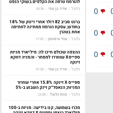
להורמוז טרפה את הקלפים בשוקי הנפט
גלובל
אדיר בן עמי
0
00:36
|
|
ברנט סביב 82 דולר אחרי זינוק של 18%
בחודש; עסקת הורמוז ממתינה לחתימה
0
אחת בטהרן
גלובל
עוזי גרסטמן
17:35
|
|
ההצפה שכולם חיכו לה: מיליארד מניות
0
ספייסX שוחררו למסחר - והמניה דווקא
זינקה
גלובל
אדיר בן עמי
01:00
|
|
ספייס X זינקה 15.8% אחרי שחרור
המניות; הנאסד״ק זינק השבוע ב-5%
גלובל
צוות גלובל
23:08
|
|
מכרו בשמועה, קנו בידיעה: מניות ב-100
מיליארד הוצפו וספייס X דווקא זינקה