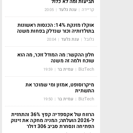
תביעות ומה לא כלול
קריירה
ענת גלעד
20:05
|
|
אוקלו מזנקת 14%: הכנסות ראשונות
בתולדותיה וכור שנדלק בפחות משנה
גלובל
ענת גלעד
20:04
|
|
חלון ההקשר: מה המודל זוכר, מה הוא
שוכח ולמה זה משנה
BizTech
עמית בר
19:59
|
|
מיקרוסופט, אמזון ומי שמוכר את
התשתית
BizTech
עמית בר
19:50
|
|
הרווח של אקספדיה קפץ 36% והתחזית
ל-2026 הועלתה; המניה מחקה את זינוק
הפתיחה ונסחרת סביב 306 דולר