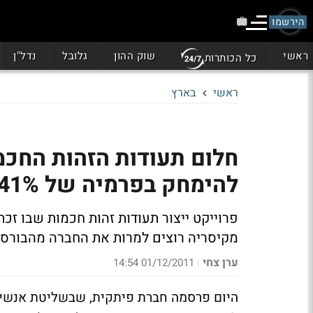
הירשמו
ראשי
שוק ההון
גלובל
נדל"ן
כל הכותרות
ראשי
בארץ
חלום תעודות הזהות החכמ
להימחק בפרמיה של 41% מעל מחיר השוק
פרוייקט ייצור תעודות זהות חכמות שבו ז
מקיסריה רוצים למרות את החברה מהבורסה בתמורה ל-
ערן צחי
01/12/2011 14:54
|
היום פרסמה חברת פיתקית, שבשליטת אנשי ה