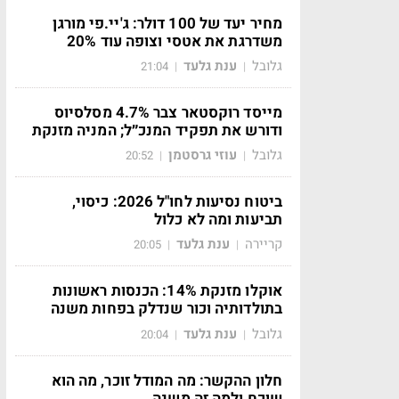
מחיר יעד של 100 דולר: ג'יי.פי מורגן
משדרגת את אטסי וצופה עוד 20%
גלובל
ענת גלעד
21:04
|
|
מייסד רוקסטאר צבר 4.7% מסלסיוס
ודורש את תפקיד המנכ״ל; המניה מזנקת
גלובל
עוזי גרסטמן
20:52
|
|
ביטוח נסיעות לחו"ל 2026: כיסוי,
תביעות ומה לא כלול
קריירה
ענת גלעד
20:05
|
|
אוקלו מזנקת 14%: הכנסות ראשונות
בתולדותיה וכור שנדלק בפחות משנה
גלובל
ענת גלעד
20:04
|
|
חלון ההקשר: מה המודל זוכר, מה הוא
שוכח ולמה זה משנה