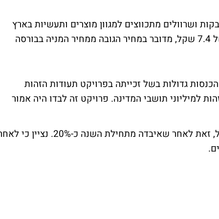
קות ושרוולים מתכווצים למגוון מוצרים ותעשיות בארץ
ובעולם תנסה להימחק מהבורסה לפי מחיר של 7.4 שקל, מדובר במחיר הגובה ממחיר המניה בבורסה
הכנסות גדולות בשל זכייתה בפרויקט תעודות הזהות
 למיליוני תושבי המדינה. פרויקט זה לבדו היה אמור
נכון להיום המניה נסחרת ברמה של 5.25 שקל, זאת לאחר שאיבדה מתחילת השנה כ-20%. נציין כי ל
ם.