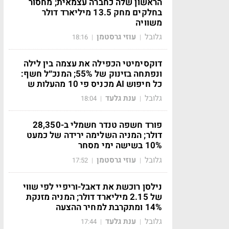
הראשון שלה כחברה עצמאית; מחסור
בחלקים מחק 13.5 מיליארד דולר
משוויה
גלובל
עוזי גרסטמן
18:16
|
|
דוקסימיטי הכפילה את עצמה בין לילה
ונפתחה בזינוק של 55%; המנכ״ל חשף:
כל חיפוש AI מכניס פי 10 מהעלות ש
גלובל
ענת גלעד
18:04
|
|
פורד חשפה טנדר חשמלי ב-28,350
דולר; המניה השלימה ירידה של כמעט
10% בשישה ימי מסחר
גלובל
עוזי גרסטמן
17:52
|
|
נילסן רוכשת את דאבל-וריפיי לפי שווי
של 2.15 מיליארד דולר; המניה מזנקת
14% ומתקרבת למחיר ההצעה
גלובל
ענת גלעד
17:44
|
|