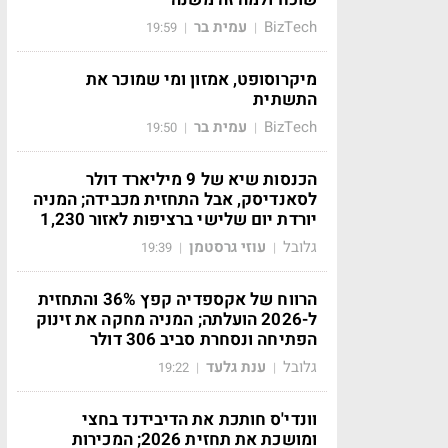
BizTech
עמית בר
19:59
|
|
מיקרוסופט, אמזון ומי שמוכר את
התשתית
BizTech
עמית בר
19:50
|
|
הכנסות שיא של 9 מיליארד דולר
לסאנדיסק, אבל התחזית מכבידה; המניה
יורדת יום שלישי ברציפות לאזור 1,230
גלובל
עוזי גרסטמן
19:39
|
|
הרווח של אקספדיה קפץ 36% והתחזית
ל-2026 הועלתה; המניה מחקה את זינוק
הפתיחה ונסחרת סביב 306 דולר
גלובל
ענת גלעד
19:22
|
|
וונדי'ס חותכת את הדיבידנד בחצי
ומושכת את תחזית 2026; המכירות