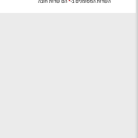
השדות המסומנים ב-
הם שדות חובה
*