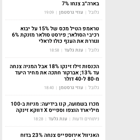
בארה״ב צנחו 7%
גלובל
עוזי גרסטמן
19:09
|
|
טראמפ הטיל מכס של 15% על יבוא
רכיבי הסולאר; פירסט סולאר מזנקת 6%
וגוררת את הענף כולו לראלי
גלובל
ענת גלעד
18:58
|
|
הכנסות זילו זינקו 18% אבל המניה צנחה
עד 13%; אברקור חתכה את מחיר היעד
מ-80 ל-40 דולר
גלובל
עוזי גרסטמן
18:40
|
|
מכרו בשמועה, קנו בידיעה: מניות ב-100
מיליארד הוצפו וספייס X דווקא זינקה
ניתוחים ודעות
ענת גלעד
18:28
|
|
האניוול אירוספייס צנחה 23% בדוח