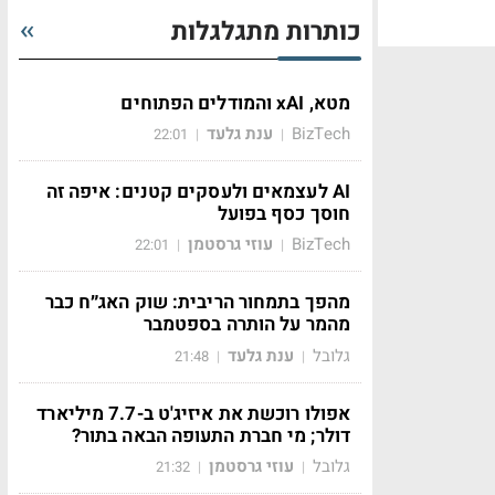
כותרות מתגלגלות
מטא, xAI והמודלים הפתוחים
BizTech
ענת גלעד
22:01
|
|
AI לעצמאים ולעסקים קטנים: איפה זה
חוסך כסף בפועל
BizTech
עוזי גרסטמן
22:01
|
|
מהפך בתמחור הריבית: שוק האג״ח כבר
מהמר על הותרה בספטמבר
גלובל
ענת גלעד
21:48
|
|
אפולו רוכשת את איזיג'ט ב-7.7 מיליארד
דולר; מי חברת התעופה הבאה בתור?
גלובל
עוזי גרסטמן
21:32
|
|