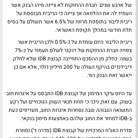
של ארבע שנים. חברת ההחזקות לא ציינה מיהו הבנק אשר
העמיד לה את ההלוואה אך ציינה כי הריבית מבוססת על
ריבית ליבור בתוספת מרווח של 6.5% אשר תשולם על בסיס
תלת חודשי במהלך תקופת האשראי.
ריבית הליבור היום עומדת על כ-0.5% ולכן הריבית אשר
צפויה חברת ההחזקות של דנקנר לשלם תעמוד על כ-7%
בשנה. כחלק מן ההסכם התחייבה קבוצת IDB שלא לחלק
דיבידנדים בהיקף העולה על 200 מיליון דולר, אלא אם כן
ייאשר זאת הבנק הזר.
עד היום עיקר המימון של קבוצת IDB התבסס על איגרות חוב
בשוק. עם זאת, ניכר כי תחת תנאי השוק הנוכחיים ועל רקע
התשואה הגבוהה שבה נסחרות איגרות החוב, מעדיפים כעת
ב-IDB למחזר את החוב שלהם באמצעות מימון בנקאי.
סדרת האג"ח המרכזית של קבוצת IDB (סדרה ד') נסחרת