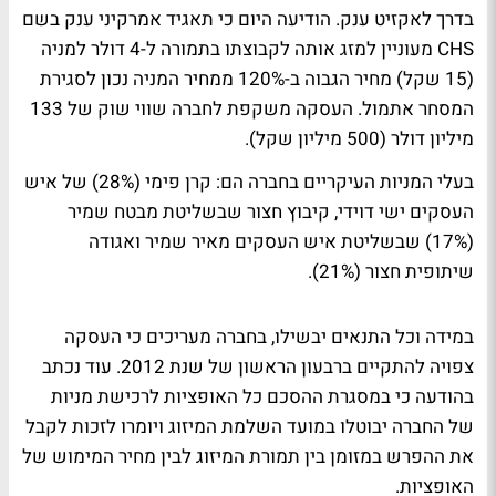
בדרך לאקזיט ענק. הודיעה היום כי תאגיד אמרקיני ענק בשם
CHS מעוניין למזג אותה לקבוצתו בתמורה ל-4 דולר למניה
(15 שקל) מחיר הגבוה ב-120% ממחיר המניה נכון לסגירת
המסחר אתמול. העסקה משקפת לחברה שווי שוק של 133
מיליון דולר (500 מיליון שקל).
בעלי המניות העיקריים בחברה הם: קרן פימי (28%) של איש
העסקים ישי דוידי, קיבוץ חצור שבשליטת מבטח שמיר
(17%) שבשליטת איש העסקים מאיר שמיר ואגודה
שיתופית חצור (21%).
במידה וכל התנאים יבשילו, בחברה מעריכים כי העסקה
צפויה להתקיים ברבעון הראשון של שנת 2012. עוד נכתב
בהודעה כי במסגרת ההסכם כל האופציות לרכישת מניות
של החברה יבוטלו במועד השלמת המיזוג ויומרו לזכות לקבל
את ההפרש במזומן בין תמורת המיזוג לבין מחיר המימוש של
האופציות.