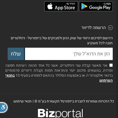
הרשמה לדיוור
הירשם לסיכום היומי של שוק ההון ולמבזקים של ביזפורטל - ניוזלטרים
חובה לכל משקיע
אני מאשר קבלת שני ניוזלטרים, אשר כל אחד מהווה רשימת תפוצה
נפרדת, בנושאים סיכום יומי והתראות חמות וקבלת דיוורים פרסומיים
בדואר אלקטרוני ו/ או באמצעות הסלולר בהתאם למפורט בסעיף 10
בתנאי
השימוש
כל הזכויות שמורות לחברת ביזפורטל תקשורת בע"מ ©
|
תנאי שימוש