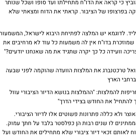
 2 אומרת הערב יחימוביץ כי קראה את הדו"ח מתחילתו ועד סופו ושכל שנותר
יקה בפרצופו של הציבור. קראתי את הדוח ומצאתי שלא
 ליד. לדוגמא יש המלצה לפתיחת היבוא לישראל, המשמעות
שמוזכרת בדו"ח אין לה משמעות כל עוד לא מרחיבים את
יכה וועידה כל כך יקרה שתגיד את מה שאנחנו יודעים?"
מנואל טרכטנברג את המלצות הוועדה שהוקמה לפני שבעה
רחבי הארץ
ריפות להמלצות: "ההמלצות בנושא הדיור הציבורי עוול
 להתחיל את החודש בצידי הדרך"
וצר ולא כללה פתרונות פשוטים אלו לדיור הציבורי.
הממתינים לו שנים רבות הן כפלסטר בלבד על חתך עמוק.
וח לאותם זכאי דיור ציבורי שלא מתחילים את החודש ועל