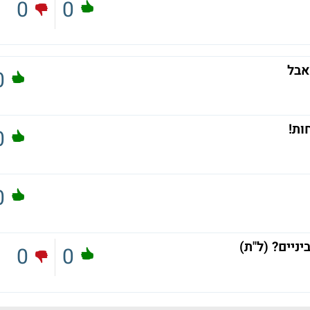
0
0
אבל
0
0
0
ניים? (ל"ת)
0
0