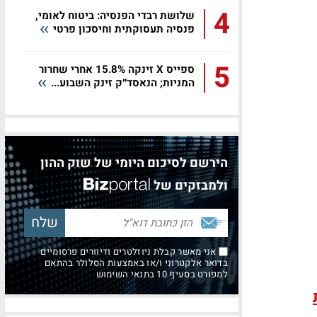
4
שלושת רבדי הפנסיה: ביטוח לאומי,
פנסיה תעסוקתית וחיסכון פרטי
5
ספייס X זינקה 15.8% אחרי שחרור
המניות; הנאסד״ק זינק השבוע...
הירשם לסיכום היומי של שוק ההון
ולמבזקים של
אני מאשר קבלת ניוזלטרים ודיוורים פרסומיים
בדואר אלקטרוני ו/או באמצעות הסלולר בהתאם
למפורט בסעיף 10 בתנאי השימוש