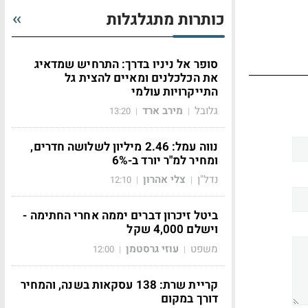
כותרות מתגלגלות
סופר אל ניניו בדרך: התרחיש שמדאיג
את הכלכלנים ומאיים להצית גל
התייקרויות עולמי
גלובל
מירב ארד
13:20
|
|
נווה עמל: 2.46 מיליון לשלושה חדרים,
ומחיר למ"ר יורד ב-6%
נדל"ן
צלי אהרון
12:10
|
|
ביטל זיכרון דברים יממה אחרי החתימה -
וישלם 4,000 שקל
משפט
עוזי גרסטמן
12:00
|
|
קריית שרת: 138 עסקאות בשנה, והמחיר
דורך במקום