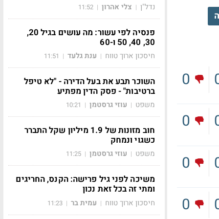
נדל"ן
צלי אהרון
11:52
|
|
ה
פנסיה לפי עשור: מה עושים בגיל 20,
30, 40, 50 ו-60
חיסכון ארוך טווח
ענת גלעד
11:51
|
|
0
השוכר תבע את בעל הדירה - "לא טיפל
ברטיבות" - פסק הדין מפתיע
משפט
עוזי גרסטמן
10:21
|
|
0
חוב מזונות של 1.9 מיליון שקל התברר
כשגוי ונמחק
משפט
עוזי גרסטמן
11:25
|
|
0
משיכה לפני גיל פרישה: הקנס, החריגים
ומתי זה בכל זאת נכון
0
חיסכון ארוך טווח
עמית בר
11:23
|
|