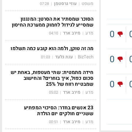
משפט
עוזי גרסטמן
07:28
|
|
הסוכר שמסתיר את הסרטן: המנגנון
שמסייע לגידול לחמוק ממערכת החיסון
0
מדע
מירב ארד
04:10
|
|
מה זה טוקן, ולמה הוא קובע כמה תשלמו
0
BizTech
ענת גלעד
01:03
|
|
חידה מתמטית: שתי מעטפות, באחת יש
סכום כפול, איך בוחרים? והחישוב
0
שמבטיח רווח של 25%
מדע
מירב ארד
05:02
|
|
23 אנשים בחדר: הסיכוי המפתיע
ששניים חולקים יום הולדת
מדע
מירב ארד
00:51
|
|