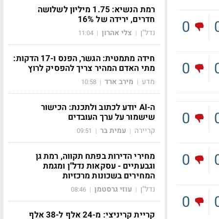
רמת הנשיא: 1.75 מיליון לשלושה
חדרים, ירידה של 16%
0
נדל"ן
צלי אהרון
11:04
|
|
חידה מתמטית: הגשר, הפנס ו-17 הדקות:
0
מתי האדם המהיר צריך להפסיק לרוץ
מדע
מירב ארד
10:58
|
|
ה-AI יודע לכתוב ולתכנת: הכישור
0
שישמור על ערך העובדים
קריירה
עמית בר
09:51
|
|
0
מחירי הדירות בפתח תקווה, רמת גן
וגבעתיים - עסקאות נדל"ן ומגמת
המחירים בשכונות מרכזיות
נדל"ן
עוזי גרסטמן
08:46
|
|
0
קריית קריניצי: מ-24 אלף ל-38 אלף