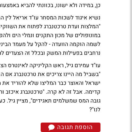
כן, במידה ולא ישונו, בכוונתי להביא באמצע
נשיא איגוד לשכות המסחר עו"ד אריאל לין
הת
"המלצות ועדת טרכטנברג לפתוח את השווקים
במונופולים של מכון התקנים ונמלי הים ולהפ
לשמה הוקמה הוועדה - להקל על מעמד הביני
נרחבים בפעילות המשק ובכלל זה הצעדים ל
עו"ד עמירם גיל, ראש הקליניקה לאינטרס ה
"בשביל מה היינו צריכים את טרכטנברג אם הו
ישראל והאוצר כבר המליצו שלא להוריד את מ
קדימה. אבל זה לא קרה. "טרכטנברג איכזב 
גובה המס שמשלמים תאגידים", מציין גיל. כ
לנו"?
הוספת תגובה