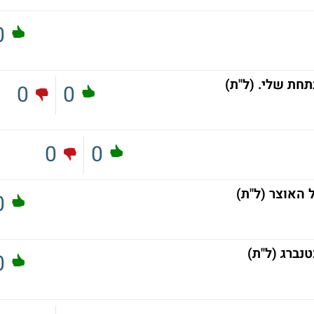
0
0
0
0
0
 האוצר (ל"ת)
0
נברג (ל"ת)
0