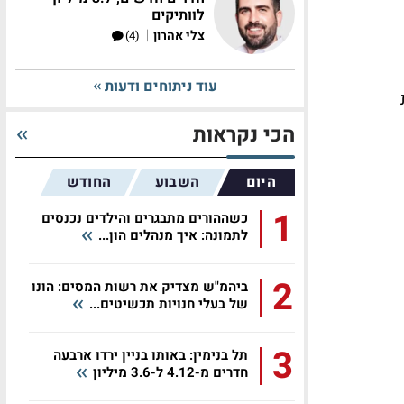
לוותיקים
|
צלי אהרון
(4)
עוד ניתוחים ודעות
הכי נקראות
היום
השבוע
החודש
1
כשההורים מתבגרים והילדים נכנסים
לתמונה: איך מנהלים הון...
2
ביהמ"ש מצדיק את רשות המסים: הונו
של בעלי חנויות תכשיטים...
3
תל בנימין: באותו בניין ירדו ארבעה
חדרים מ-4.12 ל-3.6 מיליון