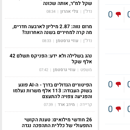
שקל למ״ר, אותה שכונה
נדל"ן
צלי אהרון
0
08:34
|
|
מרום נווה: 2.87 מיליון לארבעה חדרים,
מה קרה למחירים בשנה האחרונה?
נדל"ן
עוזי גרסטמן
08:33
|
|
נהג בשלילה ולא ידע: הפניקס תשלם 42
אלף שקל
משפט
עוזי גרסטמן
07:42
|
|
0
הפיטורים הגדולים בדרך - ה-AI פוגע
בשוק העבודה: 113 אלף משרות נעלמו
והפגיעה צפויה להתעצם
קריירה
מירב ארד
07:39
|
|
0
26 חודשי מילואים: טענת הקושי
התפעולי של כללית התהפכה נגדה