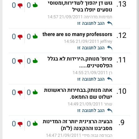
.
13
גוש דן יהפוך לשדירות,ומטוסי
0
0
נוסעים יופלו בטיל
תמימות מדהימה
21/09/2011 14:57
הגב לתגובה זו
.
12
there are so many professors
0
0
21/09/2011 14:56
jeffrey
הגב לתגובה זו
.
11
פרופ' מנותק.הירידות לא בגלל
0
0
הפלסטינים.....
רן
21/09/2011 14:55
הגב לתגובה זו
.
10
אתה מנותק.בבחירות הראשונות
0
0
ישלוט שם החמאס.
שחר
21/09/2011 14:49
הגב לתגובה זו
.
9
הבעיה הרצינית יותר זה המדינות
0
0
מסביבנו וההקצנה (ל"ת)
הבורסה גבוה מידי
21/09/2011 14:47