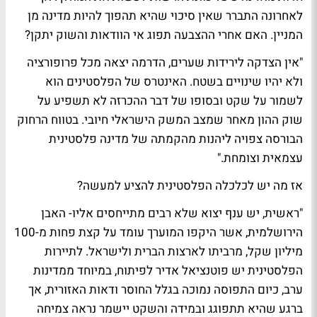
לאחרונה התברר שאין סיכוי שהיא תהפוך להיות מדינה מן
המניין. האם אחרי ההצבעה תפוג אי הוודאות והשוק יתקן?
"אין הצדקה לירידות שערים, הדרמה יצאה מכל פרופורציה
ולא יהיו שינויים בשטח. האינטרס של הפלסטינים הוא
לשמור על שקט ובסופו של דבר ההכרזה לא תשפיע על
שוק ההון מאחר שמצב המשק הישראלי חיובי. בטווח הרחוק
הבורסה צפויה ליהנות מהקמתה של מדינה פלסטינית
עצמאית וצומחת."
אז מה יש לכלכלה הפלסטינית להציע למעשה?
"ראשית, יש ענף יצוא שלא רבים מתייחסים אליו- האבן
הירושלמית, אשר היקפו המוערך עומד על קצת פחות מ-100
מיליון שקל, מרביתו לארצות הברית ולישראל. לתיירות
הפלסטינית יש פוטנציאל אדיר לפיתוח, במיוחד ממדינות
ערב, כיום התפוסה נמוכה בגלל החוסר ודאות האזורית, אך
ברגע שהיא תתפוגג ובמידה והשקט יישמר נראה צמיחה