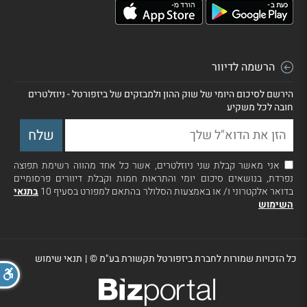
הרשמה לדיוור
הירשם לסיכום היומי של שוק ההון ולמבזקים של ביזפורטל - ניוזלטרים
חובה לכל משקיע
אני מאשר קבלת שני ניוזלטרים, אשר כל אחד מהווה רשימת תפוצה
נפרדת, בנושאים סיכום יומי והתראות חמות וקבלת דיוורים פרסומיים
בדואר אלקטרוני ו/ או באמצעות הסלולר בהתאם למפורט בסעיף 10
בתנאי
השימוש
כל הזכויות שמורות לחברת ביזפורטל תקשורת בע"מ ©
|
תנאי שימוש