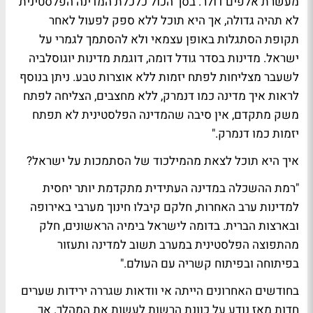
מעשרת אלפים דולר. בסך הכול כלכלת המדינה הפלסטינית
לא תהיה גדולה, אך היא תוכל ללא ספק לפעול לאחר
תקופת הסתגלות באופן עצמאי ולא להסתמך לגמרי על
ישראל. מדינות בסדר גודל דומה, דוגמת מדינות יוגוסלביה
לשעבר מצליחות לפתח יזמות ללא אוצרות טבע. ניתן בנוסף
לראות איך מדינה כמו דנמרק, ללא מחצבים, הצליחה לפתח
משק מתקדם, אין סיבה שהמדינה הפלסטינית לא תפתח
יזמות כמו דנמרק."
איך היא תוכל לצאת מהמילכוד של הסתמכות על ישראל?
"רמת ההשכלה במדינה העתידית מתקדמת יותר יחסית
למדינות ערב האחרות, חלקם קיבלו חינוך מערבי באירופה
ובארצות הברית. בדומה לישראל בימיה הראשונים, חלק
מהתפוצה הפלסטינית במערב תשוב למדינה ותעזור
בפיתוחה ובפיתוח קשריה עם העולם."
בחודשים האחרונים הייתה אי וודאות שגררה ירידות שערים
חדות מאז נודע על כוונת הרשות לעשות את המהלך. אך