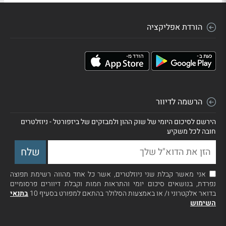
הורדת אפליקציה
הרשמה לדיוור
הירשם לסיכום היומי של שוק ההון ולמבזקים של ביזפורטל - ניוזלטרים
חובה לכל משקיע
אני מאשר קבלת שני ניוזלטרים, אשר כל אחד מהווה רשימת תפוצה
נפרדת, בנושאים סיכום יומי והתראות חמות וקבלת דיוורים פרסומיים
בדואר אלקטרוני ו/ או באמצעות הסלולר בהתאם למפורט בסעיף 10
בתנאי
השימוש