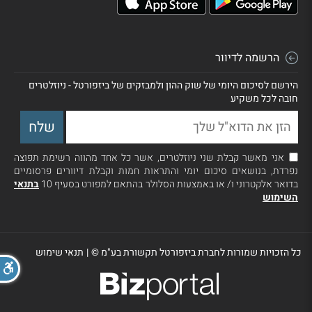
הרשמה לדיוור
הירשם לסיכום היומי של שוק ההון ולמבזקים של ביזפורטל - ניוזלטרים
חובה לכל משקיע
אני מאשר קבלת שני ניוזלטרים, אשר כל אחד מהווה רשימת תפוצה
נפרדת, בנושאים סיכום יומי והתראות חמות וקבלת דיוורים פרסומיים
בדואר אלקטרוני ו/ או באמצעות הסלולר בהתאם למפורט בסעיף 10
בתנאי
השימוש
כל הזכויות שמורות לחברת ביזפורטל תקשורת בע"מ ©
|
תנאי שימוש