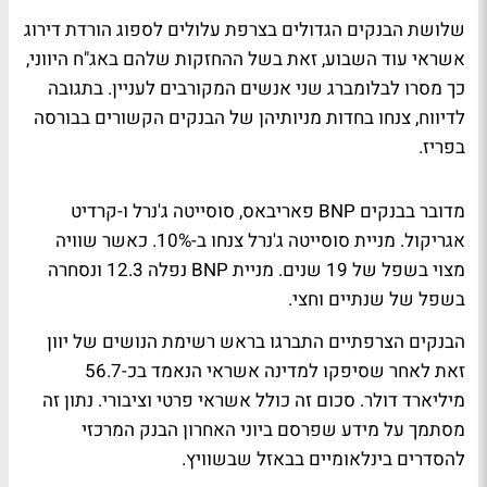
שלושת הבנקים הגדולים בצרפת עלולים לספוג הורדת דירוג
אשראי עוד השבוע, זאת בשל ההחזקות שלהם באג"ח היווני,
כך מסרו לבלומברג שני אנשים המקורבים לעניין. בתגובה
לדיווח, צנחו בחדות מניותיהן של הבנקים הקשורים בבורסה
בפריז.
מדובר בבנקים BNP פאריבאס, סוסייטה ג'נרל ו-קרדיט
אגריקול. מניית סוסייטה ג'נרל צנחו ב-10%. כאשר שוויה
מצוי בשפל של 19 שנים. מניית BNP נפלה 12.3 ונסחרה
בשפל של שנתיים וחצי.
הבנקים הצרפתיים התברגו בראש רשימת הנושים של יוון
זאת לאחר שסיפקו למדינה אשראי הנאמד בכ-56.7
מיליארד דולר. סכום זה כולל אשראי פרטי וציבורי. נתון זה
מסתמך על מידע שפרסם ביוני האחרון הבנק המרכזי
להסדרים בינלאומיים בבאזל שבשוויץ.