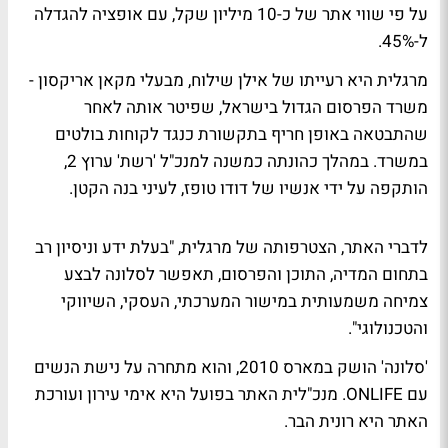
על פי שווי אתר של כ-10 מיליון שקל, עם אופציה להגדלה
ל-45%.
מרגלית היא רעייתו של אילן שילוח, מבעלי מקאן אריקסון -
משרד הפרסום הגדול בישראל, שפיטר אותה לאחר
שהתבטאה באופן חריף בתקשורת כנגד לקוחות בולטים
במשרד. במהלך כהונתה כמשנה למנכ"ל 'רשת' ערוץ 2,
הותקפה על ידי אנשיו של דודו טופז, לעיני בנה הקטן.
לדברי האתר, הצטרפותה של מרגלית, "בעלת ידע וניסיון רב
בתחום המדיה, התוכן והפרסום, תאפשר לסלונה לבצע
צמיחה משמעותית במישור המערכתי, העסקי, השיווקי
והטכנולוגי".
'סלונה' הושק במארס 2010, והוא מתחרה על נישת הנשים
עם ONLIFE. מנכ"לית האתר בפועל היא אימי עירון ועורכת
האתר היא רונית הבר.