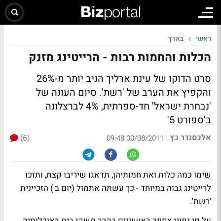
ראשי
בארץ
הכלות והחמות רבות - הרייטינג מזנק
סרט הדוקו של עינת ארליך הניב יותר מ-26%
והקפיץ את הערב של 'רשת'. סיום העונה של
'נבחרת ישראל' חד-ספרתית, 4% לברצלונה
ב'ספורט 5'
אלכסנדר כץ
(6)
|
30/08/2011 09:48
שימו כמה כלות ואת חמותיהן, תדאגו שיריבו קצת, ותזכו
לרייטינג גבוה במיוחד - כך עשתה אתמול (יום ב') הזכיינית
'רשת'.
על פי נתוני צפייה ראשוניים בקרב משקי בית באוכלוסיה