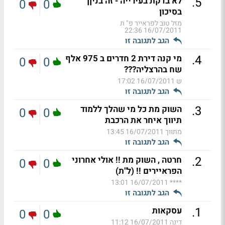
.
5
לא בדקת בעירייה - זה בניןן
0
0
בסיכון
מזל טוב לפראייר פ" ת
16/07/2011 22:36
הגב לתגובה זו
.
4
מי קנה דירת 2 חדרים ב 975 אלף
0
0
שח בהרצליה???
ש
16/07/2011 17:02
הגב לתגובה זו
.
3
השוק מת כל מי שהלך ללמוד
0
0
תיווך איחר את הרכבת
מתווך
16/07/2011 13:45
הגב לתגובה זו
.
2
חרטה , השוק מת !! אולי אחרוני
0
0
הפראיירים !! (ל"ת)
16/07/2011 13:01
****
הגב לתגובה זו
.
1
עסקאות
0
0
דינה
16/07/2011 11:12