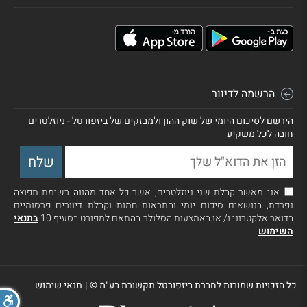
הרשמה לדיוור
הירשם לסיכום היומי של שוק ההון ולמבזקים של ביזפורטל - ניוזלטרים
חובה לכל משקיע
אני מאשר קבלת שני ניוזלטרים, אשר כל אחד מהווה רשימת תפוצה
נפרדת, בנושאים סיכום יומי והתראות חמות וקבלת דיוורים פרסומיים
בדואר אלקטרוני ו/ או באמצעות הסלולר בהתאם למפורט בסעיף 10
בתנאי
השימוש
כל הזכויות שמורות לחברת ביזפורטל תקשורת בע"מ ©
|
תנאי שימוש