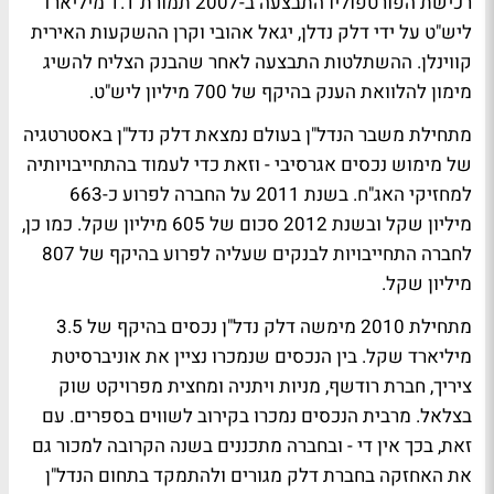
רכישת הפורטפוליו התבצעה ב-2007 תמורת 1.1 מיליארד
ליש"ט על ידי דלק נדלן, יגאל אהובי וקרן ההשקעות האירית
קווינלן. ההשתלטות התבצעה לאחר שהבנק הצליח להשיג
מימון להלוואת הענק בהיקף של 700 מיליון ליש"ט.
מתחילת משבר הנדל"ן בעולם נמצאת דלק נדל"ן באסטרטגיה
של מימוש נכסים אגרסיבי - וזאת כדי לעמוד בהתחייבויותיה
למחזיקי האג"ח. בשנת 2011 על החברה לפרוע כ-663
מיליון שקל ובשנת 2012 סכום של 605 מיליון שקל. כמו כן,
לחברה התחייבויות לבנקים שעליה לפרוע בהיקף של 807
מיליון שקל.
מתחילת 2010 מימשה דלק נדל"ן נכסים בהיקף של 3.5
מיליארד שקל. בין הנכסים שנמכרו נציין את אוניברסיטת
ציריך, חברת רודשף, מניות ויתניה ומחצית מפרויקט שוק
בצלאל. מרבית הנכסים נמכרו בקירוב לשווים בספרים. עם
זאת, בכך אין די - ובחברה מתכננים בשנה הקרובה למכור גם
את האחזקה בחברת דלק מגורים ולהתמקד בתחום הנדל"ן