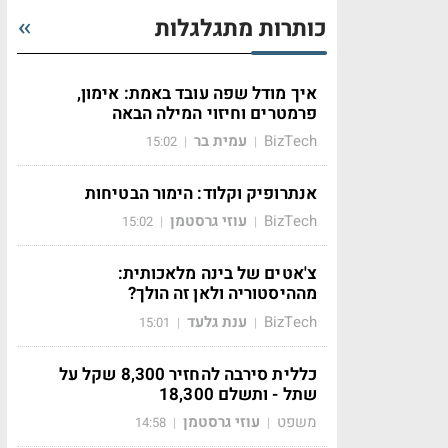
כותרות מתגלגלות
איך מודל שפה עובד באמת: אימון,
פרמטרים וחיזוי המילה הבאה
BizTech
עמית בר
15:02
|
|
אנתרופיק וקלוד: הימור הבטיחות
BizTech
עוזי גרסטמן
15:02
|
|
צ'אטים של בינה מלאכותית:
מההיסטוריה ולאן זה הולך?
BizTech
ענת גלעד
15:01
|
|
כללית סירבה להחזיר 8,300 שקל על
שתל - ותשלם 18,300
משפט
עוזי גרסטמן
14:58
|
|