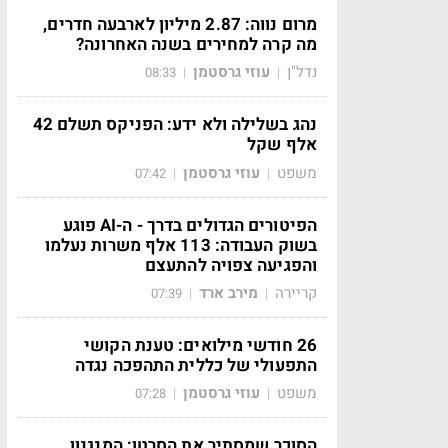
מרום נווה: 2.87 מיליון לארבעה חדרים,
מה קרה למחירים בשנה האחרונה?
נדל"ן
עוזי גרסטמן
08:33
|
|
נהג בשלילה ולא ידע: הפניקס תשלם 42
אלף שקל
משפט
עוזי גרסטמן
07:42
|
|
הפיטורים הגדולים בדרך - ה-AI פוגע
בשוק העבודה: 113 אלף משרות נעלמו
והפגיעה צפויה להתעצם
קריירה
מירב ארד
07:39
|
|
26 חודשי מילואים: טענת הקושי
התפעולי של כללית התהפכה נגדה
משפט
עוזי גרסטמן
07:28
|
|
הסוכר שמסתיר את הסרטן: המנגנון