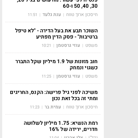
30, 40, 50 ו-60
חיסכון ארוך טווח
ענת גלעד
11:51
|
|
השוכר תבע את בעל הדירה - "לא טיפל
ברטיבות" - פסק הדין מפתיע
משפט
עוזי גרסטמן
10:21
|
|
חוב מזונות של 1.9 מיליון שקל התברר
כשגוי ונמחק
משפט
עוזי גרסטמן
11:25
|
|
משיכה לפני גיל פרישה: הקנס, החריגים
ומתי זה בכל זאת נכון
חיסכון ארוך טווח
עמית בר
11:23
|
|
רמת הנשיא: 1.75 מיליון לשלושה
חדרים, ירידה של 16%
נדל"ן
צלי אהרון
11:04
|
|