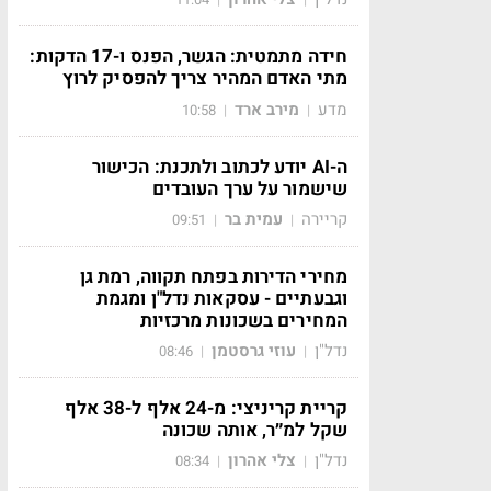
חידה מתמטית: הגשר, הפנס ו-17 הדקות:
מתי האדם המהיר צריך להפסיק לרוץ
מדע
מירב ארד
10:58
|
|
ה-AI יודע לכתוב ולתכנת: הכישור
שישמור על ערך העובדים
קריירה
עמית בר
09:51
|
|
מחירי הדירות בפתח תקווה, רמת גן
וגבעתיים - עסקאות נדל"ן ומגמת
המחירים בשכונות מרכזיות
נדל"ן
עוזי גרסטמן
08:46
|
|
קריית קריניצי: מ-24 אלף ל-38 אלף
שקל למ״ר, אותה שכונה
נדל"ן
צלי אהרון
08:34
|
|