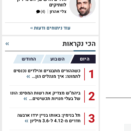
לוותיקים
|
צלי אהרון
(4)
עוד ניתוחים ודעות
הכי נקראות
היום
השבוע
החודש
1
כשההורים מתבגרים והילדים נכנסים
לתמונה: איך מנהלים הון...
2
ביהמ"ש מצדיק את רשות המסים: הונו
של בעלי חנויות תכשיטים...
3
תל בנימין: באותו בניין ירדו ארבעה
חדרים מ-4.12 ל-3.6 מיליון