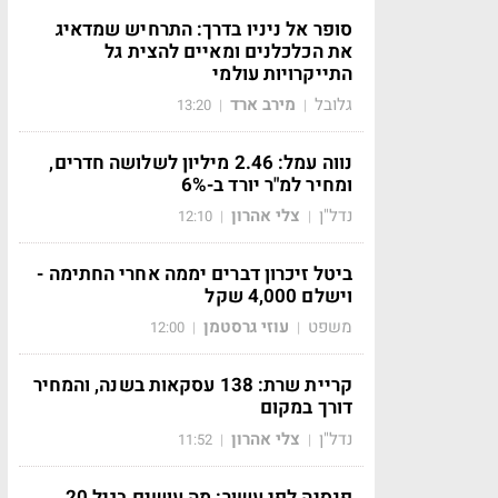
סופר אל ניניו בדרך: התרחיש שמדאיג
את הכלכלנים ומאיים להצית גל
התייקרויות עולמי
גלובל
מירב ארד
13:20
|
|
נווה עמל: 2.46 מיליון לשלושה חדרים,
ומחיר למ"ר יורד ב-6%
נדל"ן
צלי אהרון
12:10
|
|
ביטל זיכרון דברים יממה אחרי החתימה -
וישלם 4,000 שקל
משפט
עוזי גרסטמן
12:00
|
|
קריית שרת: 138 עסקאות בשנה, והמחיר
דורך במקום
נדל"ן
צלי אהרון
11:52
|
|
פנסיה לפי עשור: מה עושים בגיל 20,