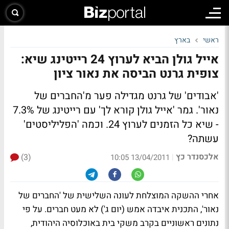
ראשי
בארץ
אייל גולן הביא לערוץ 24 רייטינג שיא:
צופית גרנט הביסה את נאור ציון
'אבודים' של גרנט מגדילה פער מ'החברים של
נאור'. גמר 'אייל גולן קורא לך' עם רייטינג של 7.3%
- שיא כל הזמנים לערוץ 24. וכמה 'הפליליסטים'
עשתה?
אלכסנדר כץ
(3)
|
13/04/2011 10:05
אחרי ההשקה המוצלחת לעונה השלישית של 'החברים של
נאור', התכנית איבדה אמש (יום ג') לא מעט חברים. על פי
נתונים ראשוניים בקרב משקי בית באוכלוסיה היהודית,