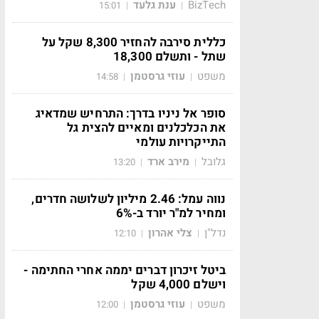
BizTech
ענת גלעד
15:01
|
|
כללית סירבה להחזיר 8,300 שקל על
שתל - ותשלם 18,300
משפט
עוזי גרסטמן
14:58
|
|
סופר אל ניניו בדרך: התרחיש שמדאיג
את הכלכלנים ומאיים להצית גל
התייקרויות עולמי
גלובל
מירב ארד
13:20
|
|
נווה עמל: 2.46 מיליון לשלושה חדרים,
ומחיר למ"ר יורד ב-6%
נדל"ן
צלי אהרון
12:10
|
|
ביטל זיכרון דברים יממה אחרי החתימה -
וישלם 4,000 שקל
משפט
עוזי גרסטמן
12:00
|
|