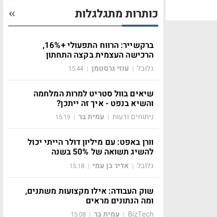
כותרות מתגלגלות
ברקשייר: הרווח התפעולי +16%,
הרכישה העצמית בקצה התחתון
גלובל
עוזי גרסטמן
15:44
|
|
שיאים בוול סטריט למרות המלחמה
והשיא בנפט - איך זה ייתכן?
ניתוחים ודעות
עמית בר
15:19
|
|
וורן באפט: עם מיליון דולר הייתי יכול
להשיג תשואה של 50% בשנה
גלובל
אדיר בן עמי
15:18
|
|
שוק העבודה: אילו מקצועות משתנים,
ומה הנתונים מראים
BizTech
עמית בר
15:08
|
|