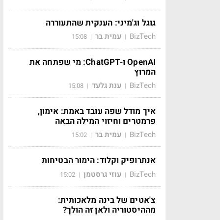
גוגל וג'מיני: הענקית שהתעוררה
BizTech
עמית בר
15:08
|
|
OpenAI ו-ChatGPT: מי שפתחה את
המרוץ
BizTech
ענת גלעד
15:08
|
|
איך מודל שפה עובד באמת: אימון,
פרמטרים וחיזוי המילה הבאה
BizTech
עמית בר
15:02
|
|
אנתרופיק וקלוד: הימור הבטיחות
BizTech
עוזי גרסטמן
15:02
|
|
צ'אטים של בינה מלאכותית:
מההיסטוריה ולאן זה הולך?