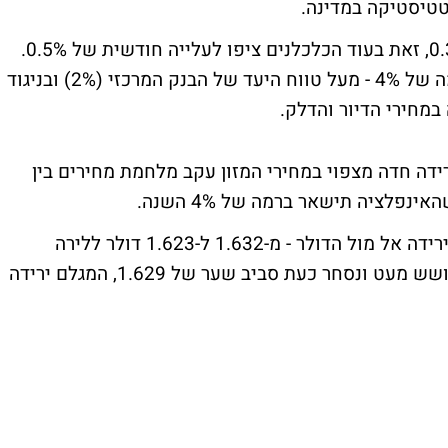
טיסטיקה במדינה.
מדד המחירים לצרכן לחודש מארס עלה ב-0.3%, זאת בעוד הכלכלנים ציפו לעלייה חודשית של 0.5%.
בראייה שנתית, ירדה האינפלציה ב-0.4% לרמה של 4% - מעל טווח היעד של הבנק המרכזי (2%) ובניגוד
מחירי הדיור והדלק.
ידה חדה מצפוי במחירי המזון עקב מלחמת מחירים בין
פלציה תישאר ברמה של 4% השנה.
בתגובה לנתונים רשם מטבע הלירה שטרלינג ירידה אל מול הדולר - מ-1.632 ל-1.623 דולר ללירה
שטרלינג. עם זאת, מאז הצליח המטבע להתאושש מעט ונסחר כעת סביב שער של 1.629, המגלם ירידה