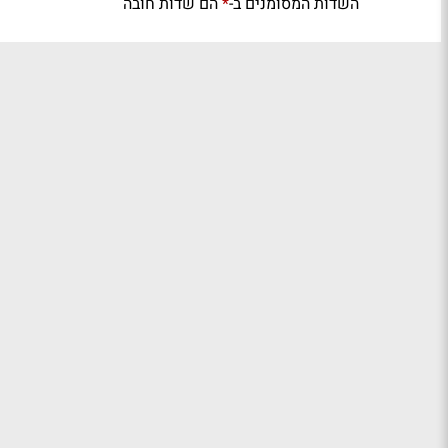
השדות המסומנים ב-
הם שדות חובה
*