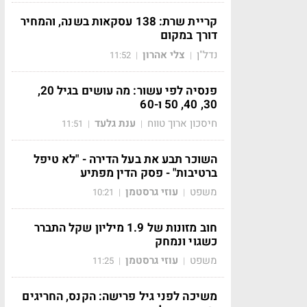
קריית שרת: 138 עסקאות בשנה, והמחיר
דורך במקום
נדל"ן
צלי אהרון
11:52
|
|
פנסיה לפי עשור: מה עושים בגיל 20,
30, 40, 50 ו-60
חיסכון ארוך טווח
ענת גלעד
11:51
|
|
השוכר תבע את בעל הדירה - "לא טיפל
ברטיבות" - פסק הדין מפתיע
משפט
עוזי גרסטמן
10:21
|
|
חוב מזונות של 1.9 מיליון שקל התברר
כשגוי ונמחק
משפט
עוזי גרסטמן
11:25
|
|
משיכה לפני גיל פרישה: הקנס, החריגים