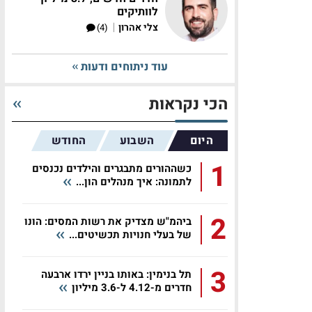
לוותיקים
|
צלי אהרון
(4)
עוד ניתוחים ודעות
הכי נקראות
היום
השבוע
החודש
1
כשההורים מתבגרים והילדים נכנסים
לתמונה: איך מנהלים הון...
2
ביהמ"ש מצדיק את רשות המסים: הונו
של בעלי חנויות תכשיטים...
3
תל בנימין: באותו בניין ירדו ארבעה
חדרים מ-4.12 ל-3.6 מיליון