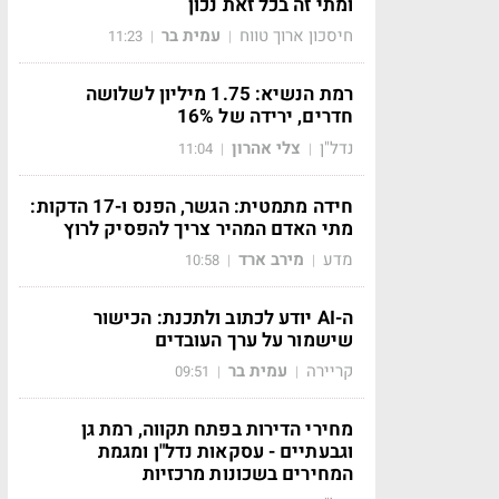
ומתי זה בכל זאת נכון
חיסכון ארוך טווח
עמית בר
11:23
|
|
רמת הנשיא: 1.75 מיליון לשלושה
חדרים, ירידה של 16%
נדל"ן
צלי אהרון
11:04
|
|
חידה מתמטית: הגשר, הפנס ו-17 הדקות:
מתי האדם המהיר צריך להפסיק לרוץ
מדע
מירב ארד
10:58
|
|
ה-AI יודע לכתוב ולתכנת: הכישור
שישמור על ערך העובדים
קריירה
עמית בר
09:51
|
|
מחירי הדירות בפתח תקווה, רמת גן
וגבעתיים - עסקאות נדל"ן ומגמת
המחירים בשכונות מרכזיות