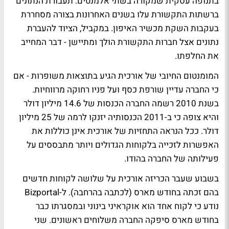
בתנופה עסקית שמקורה בשתי אלמנטים: תעבורת הנתונים
ברשתות התקשורת עלו בשנים האחרונות בצורה מסחררת
בעקבות השקת מכשיר האיפון. במקביל, הציוד להעברת
נתונים אצל חברות התקשורת הולך ומתיישן - דבר המחייב
את החלפתו.
המומנטום החיובי של אורכית הגיע בתוצאות משופרות - אם
כי החברה עדיין שורפת כסף ועל פניו רחוקה מרווחיות.
בשנת 2010 רשמה החברה הכנסות של 14.6 מיליון דולר
והיא צופה כי ב-2011 הכנסותיה יזנקו לרמה של 25 מיליון
דולר. ככל הנראה התחזיות של אורכית אינן כוללות את
האפשרות לזכייה בלקוחות הגדולים ויותר מתבססים על
פעילותה של החברה בהודו.
בשבוע שעבר הכריזה אורכית על שלושה לקוחות חדשים
בהם זכתה בחודש מארס (
לכתבה בהרחבה
). ל-Bizportal
נודע כי לקוח אחד הוא אוקראיני בינוני ובמסגרתו כבר
בחודש מארס סיפקה החברה משלוחים ראשונים. שני