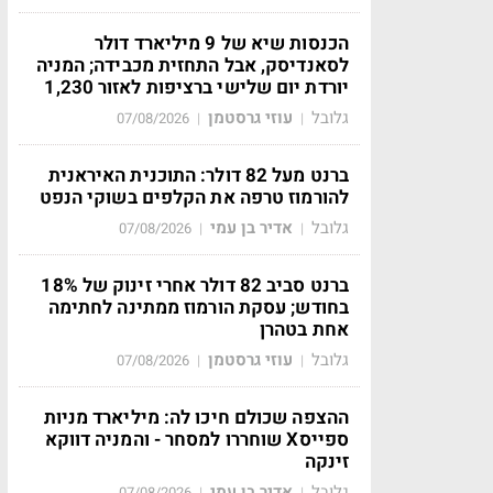
הכנסות שיא של 9 מיליארד דולר
לסאנדיסק, אבל התחזית מכבידה; המניה
יורדת יום שלישי ברציפות לאזור 1,230
גלובל
עוזי גרסטמן
07/08/2026
|
|
ברנט מעל 82 דולר: התוכנית האיראנית
להורמוז טרפה את הקלפים בשוקי הנפט
גלובל
אדיר בן עמי
07/08/2026
|
|
ברנט סביב 82 דולר אחרי זינוק של 18%
בחודש; עסקת הורמוז ממתינה לחתימה
אחת בטהרן
גלובל
עוזי גרסטמן
07/08/2026
|
|
ההצפה שכולם חיכו לה: מיליארד מניות
ספייסX שוחררו למסחר - והמניה דווקא
זינקה
גלובל
אדיר בן עמי
07/08/2026
|
|