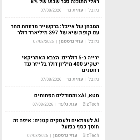
ראלי התוכנה סגר שבוע של 8%
גלובל
עמית בר
07/08/2026
|
|
המבחן של אייבל: ברקשייר מדווחת מחר
עם קופת שיא של 397 מיליארד דולר
גלובל
עוזי גרסטמן
07/08/2026
|
|
ירייה ב-5 דולרים: הצבא האמריקאי
ישקיע 400 מיליון דולר בלייזר נגד
רחפנים
גלובל
עמית בר
07/08/2026
|
|
מטא, xAI והמודלים הפתוחים
BizTech
ענת גלעד
07/08/2026
|
|
AI לעצמאים ולעסקים קטנים: איפה זה
חוסך כסף בפועל
BizTech
עוזי גרסטמן
07/08/2026
|
|