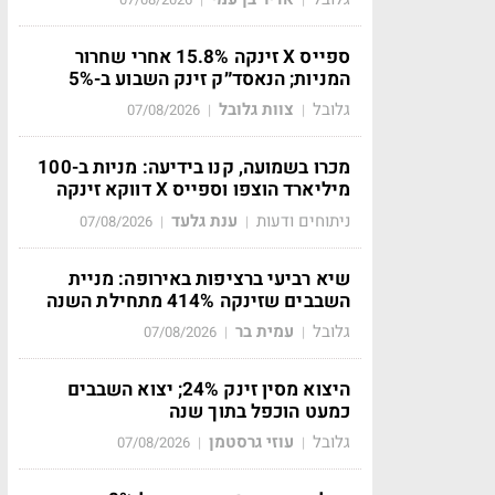
ספייס X זינקה 15.8% אחרי שחרור
המניות; הנאסד״ק זינק השבוע ב-5%
גלובל
צוות גלובל
07/08/2026
|
|
מכרו בשמועה, קנו בידיעה: מניות ב-100
מיליארד הוצפו וספייס X דווקא זינקה
ניתוחים ודעות
ענת גלעד
07/08/2026
|
|
שיא רביעי ברציפות באירופה: מניית
השבבים שזינקה 414% מתחילת השנה
גלובל
עמית בר
07/08/2026
|
|
היצוא מסין זינק 24%; יצוא השבבים
כמעט הוכפל בתוך שנה
גלובל
עוזי גרסטמן
07/08/2026
|
|