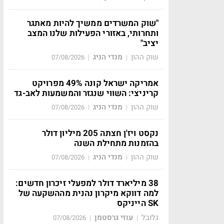
"שוק המשרדים ממשיך להיות מאתגר
ותחרותי, באזורי הפעילות שלנו המצב
יציב"
שוק ההון
מנדי הניג
07/08/2026
|
|
אמריקה ישראל קונה 49% מפרויקט
קריניצי: השווי שנגזר והמשמעות לאב-גד
שוק ההון
מנדי הניג
07/08/2026
|
|
נקסט ויז'ן חצתה 205 מיליון דולר
בהזמנות מתחילת השנה
שוק ההון
מנדי הניג
07/08/2026
|
|
38 מיליארד דולר למפעלי זיכרון חדשים:
למה דווקא מיקרון נהנית מההשקעה של
SK הייניקס
גלובל
עוזי גרסטמן
07/08/2026
|
|