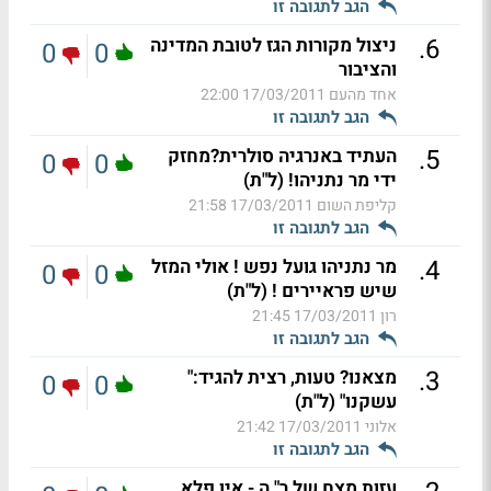
הגב לתגובה זו
.
6
ניצול מקורות הגז לטובת המדינה
0
0
והציבור
אחד מהעם
17/03/2011 22:00
הגב לתגובה זו
.
5
העתיד באנרגיה סולרית?מחזק
0
0
ידי מר נתניהו! (ל"ת)
קליפת השום
17/03/2011 21:58
הגב לתגובה זו
.
4
מר נתניהו גועל נפש ! אולי המזל
0
0
שיש פראיירים ! (ל"ת)
רון
17/03/2011 21:45
הגב לתגובה זו
.
3
מצאנו? טעות, רצית להגיד:"
0
0
עשקנו" (ל"ת)
אלוני
17/03/2011 21:42
הגב לתגובה זו
עזות מצח של ר" ה - אין פלא