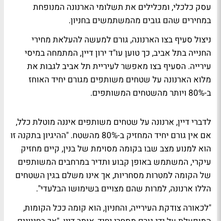
עסק כלכלי, ומכלילים את תשלומי הארנונה המנופחת
במחירים שהם גובים מהמשתמשים בחניון.
ניצול סעיף בצו הארנונה, גורם למעשה להעלאת מחירי
החנייה בתל אביב, כך טוען עו"ד ירון דיין, המתמחה במיסי
עירייה. הסעיף בצו מאפשר לעיריית תל אביב לגבות את
מלוא הארנונה על שטחים משותפים מגורם יחיד האוחז
ב-80% ויותר מהשטחים המשותפים.
לדברי דיין, ארנונה על שטחים משותפים איננה מוטלת כלל,
אם אין גורם יחיד המחזיק ב-80% מהשטח. "ההיגיון בתקנה זו
הוא למנוע מצב שבו בקומה מסוימת של בנין, קיים מחזיק
עיקרי, המשתמש באופן קבוע ותדיר במרחבים המשותפים
של הקומה למטרות מסחריות, אך אינו משלם בגין השטחים
הללו ארנונה, למרות שהם מצויים בשימושו הבלעדי".
"לכאורה צודקת העירייה, והחניון, הוא קומה ככל הקומות,