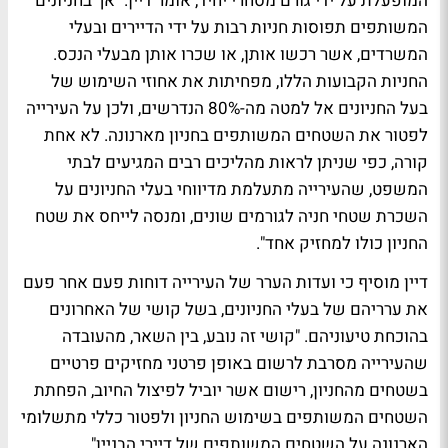
המופעלת על ידי גורם מסחרי יחיד, אומר דיין. "אך בחניונים
המשותפים תפוסות חניות רבות על ידי הדיירים ובעלי
המשרדים, אשר רכשו אותן, או שכרו אותן מבעלי הנכס.
החניות הקבועות הללו, מפחיתות את אחוזי השימוש של
בעל החניונים אל למטה מה-80% הנדרשים, ולכן על העירייה
לפטור את השטחים המשותפים בחניון מארנונה. לא אחת
קורה, כפי שניתן לראות מהליכים רבים המגיעים לבתי
המשפט, שהעירייה מתעלמת מדיווחי בעלי החניונים על
השכרת שטחי חניה לגורמים שונים, ומנסה לייחס את שטח
החניון כולו למחזיק אחד".
דיין מוסיף כי ועדות הערר של העירייה דוחות פעם אחר פעם
את ערריהם של בעלי החניונים, בשל קושי של האחרונים
בהוכחת טיעוניהם. "קושי זה נובע, בין השאר, מהעובדה
שהעירייה מסרבת לרשום באופן פרטני מחזיקים פרטיים
בשטחים מהחניון, רישום אשר יוביל לפיצול החיוב, הפחתת
השטחים המשותפים בשימוש החניון ולפטור כללי מתשלומי
הארנונה על השטחים המשותפים של דיירי הבניין".