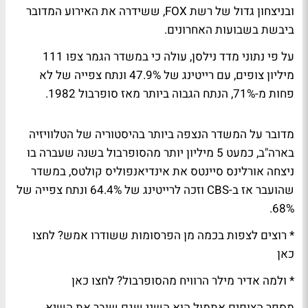
ובניצחון גדול של רשת FOX, ששידרה את האירוע המדובר
ביבשת בשבועות האחרונים.
על פי נתוני מדד נילסן, עולה כי במשדר הגמר צפו 111
מיליון צופים, עם רייטינג של 47.9% ונתח צפייה של לא
פחות מ-71%, הנתח הגבוה ביותר מאז סופרבול 1982.
מדובר על המשדר הנצפה ביותר בהיסטוריה של הטלוויזיה
בארה"ב, כמעט 5 מיליון יותר מהסופרבול בשנה שעברה בו
ניצחה אורלינס סיינטס את אינדיאנפוליס קולטס, במשדר
שהועבר אז ב-CBS וזכה לרייטינג של 64.4% ונתח צפייה של
68%.
* רוצים לצפות בכמה מן הפרסומות ששודרו אמש?
לחצו
כאן
* ולמה אדיר מילר הרוויח מהסופרבול?
לחצו כאן
מספר הצופים אתמול הוא השני שגם שובר את השיא