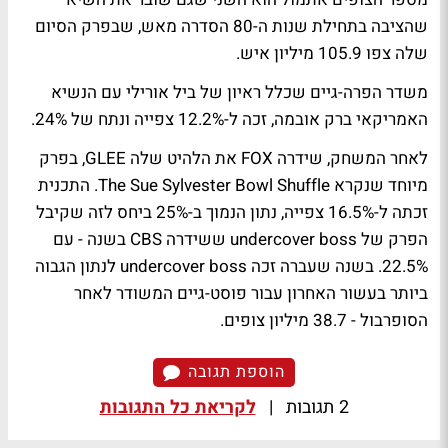
שהציבה בתחילת שנות ה-80 הסדרה מאש, שבפרק הסיום
שלה צפו 105.9 מיליון איש.
משדר הפרה-גיים שכלל ראיון של ביל אורילי עם הנשיא
האמריקאי ברק אובמה, זכה ל-12.2% צפייה ונתח של 24%.
לאחר המשחק, שידרה FOX את הלהיט שלה GLEE, בפרק
מיוחד שנקרא The Sue Sylvester Bowl Shuffle. התכנית
זכתה ל-16.5% צפייה, נתון הנמוך ב-25% ביחס לזה שקיבל
הפרק של undercover boss ששידרה CBS בשנה - עם
22.5%. בשנה שעברה זכה undercover boss לנתון הגבוה
ביותר בעשור האחרון עבור פוסט-גיים המשודר לאחר
הסופרבול - 38.7 מיליון צופים.
הוספת תגובה
2 תגובות
|
לקריאת כל התגובות